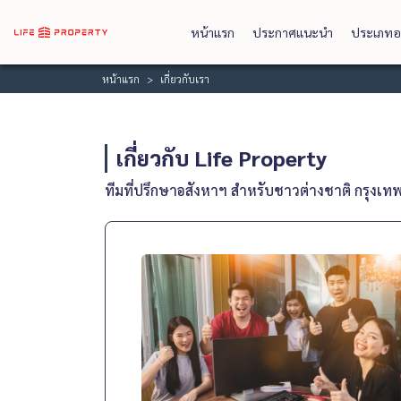
หน้าแรก
ประกาศแนะนำ
ประเภทอ
หน้าแรก
เกี่ยวกับเรา
เกี่ยวกับ Life Property
ทีมที่ปรึกษาอสังหาฯ สำหรับชาวต่างชาติ กรุงเท