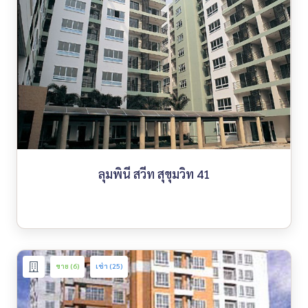
ลุมพินี สวีท สุขุมวิท 41
ขาย (6)
เช่า (25)