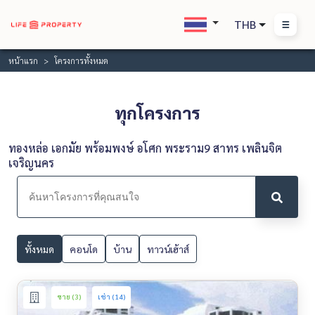
THB
หน้าแรก
โครงการทั้งหมด
ทุกโครงการ
ทองหล่อ เอกมัย พร้อมพงษ์ อโศก พระราม9 สาทร เพลินจิต
เจริญนคร
ทั้งหมด
คอนโด
บ้าน
ทาวน์เฮ้าส์
ขาย (3)
เช่า (14)