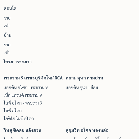
คอนโด
ขาย
เช่า
บ้าน
ขาย
เช่า
โครงการของเรา
พระราม 9 เพชรบุรีตัดใหม่ RCA
สยาม จุฬา สามย่าน
แอชตัน อโศก - พระราม 9
แอชตัน จุฬา - สีลม
เบ็ล แกรนด์ พระราม 9
ไลฟ์ อโศก - พระราม 9
ไลฟ์ อโศก
ไอดีโอ โมบิ อโศก
วิทยุ ชิดลม หลังสวน
สุขุมวิท อโศก ทองหล่อ