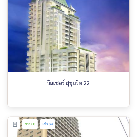
วิลเชอร์ สุขุมวิท 22
ขาย (1)
เช่า (4)