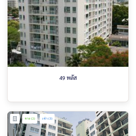
49 พลัส
ขาย (2)
เช่า (3)