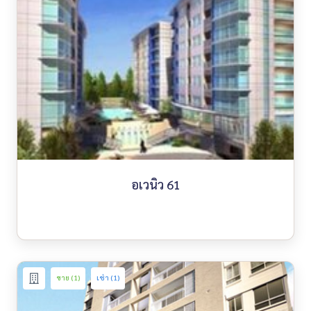
อเวนิว 61
ขาย (1)
เช่า (1)