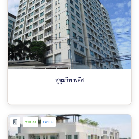
สุขุมวิท พลัส
ขาย (5)
เช่า (8)