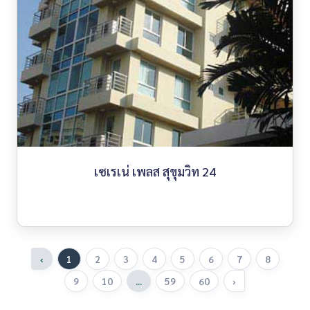
เซเรเน่ เพลส สุขุมวิท 24
‹
1
2
3
4
5
6
7
8
9
10
...
59
60
›