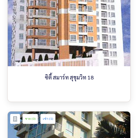
ซิตี้ สมาร์ท สุขุมวิท 18
ขาย (0)
เช่า (1)