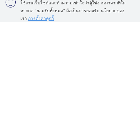
เบ็ล แกรนด์ พระราม 9
ใช้งานเว็บไซต์และทำความเข้าใจว่าผู้ใช้งานมาจากที่ใด
ไลฟ์ อโศก - พระราม 9
หากกด “ยอมรับทั้งหมด” ถือเป็นการยอมรับ นโยบายของ
ไลฟ์ อโศก
เรา
การตั้งค่าคุกกี้
ไอดีโอ โมบิ อโศก
วิทยุ ชิดลม หลังสวน
สุขุมวิท อโศก ทองหล่อ
โนเบิล เพลินจิต
คอนโด พาร์ค ออริจิ้น พร้อมพงษ์
ไลฟ์ วัน ไวร์เลส
ดิ เอส อโศก
มิวนีค หลังสวน
ริธึ่ม เอกมัย เอสเตท
ควอทโทร บาย แสนสิริ
โอกะ เฮ้าส์ สุขุมวิท 36
สาทร นราธิวาส
สีลม ศาลาแดง บางรัก
ไนท์บริดจ์ ไพร์ม สาทร
แอชตัน สีลม
ทำเลน่าสนใจ
ข้อตกลงและเงื่อนไข
สยาม จุฬา สามย่าน
นโยบายความเป็นส่วนตัว
พระราม 9 เพชรบุรีตัดใหม่ RCA
เกี่ยวกับเรา
สีลม ศาลาแดง บางรัก