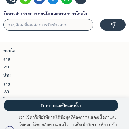
รับข่าวสารรายการ คอนโด และบ้าน ราคาโดนใจ
คอนโด
ขาย
เช่า
บ้าน
ขาย
เช่า
โครงการของเรา
รับทราบและปิดแถบนี้ลง
พระราม 9 เพชรบุรีตัดใหม่ RCA
สยาม จุฬา สามย่าน
เราใช้คุกกี้เพื่อให้ท่านได้ข้อมูลที่ต้องการ แสดงเนื้อหาและ
แอชตัน อโศก - พระราม 9
แอชตัน จุฬา - สีลม
โฆษณาให้ตรงกับความสนใจ รวมถึงเพื่อวิเคราะห์การเข้า