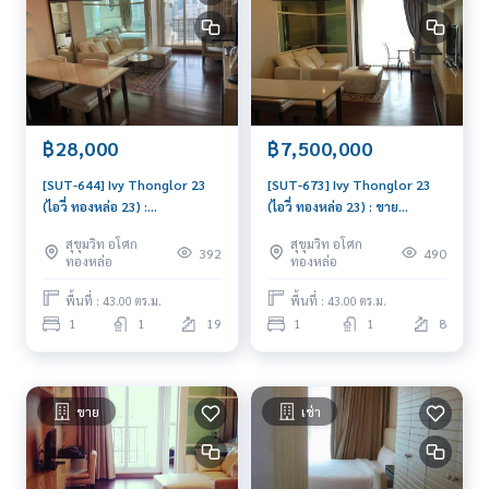
฿28,000
฿7,500,000
[SUT-644] Ivy Thonglor 23
[SUT-673] Ivy Thonglor 23
(ไอวี่ ทองหล่อ 23) :
(ไอวี่ ทองหล่อ 23) : ขาย
คอนโดมิเนียมให้เช่า 1 ห้องนอน
คอนโดมิเนียม 1 ห้องนอน ใกล้
สุขุมวิท อโศก
สุขุมวิท อโศก
ใกล้ทองหล่อ นัดชมได้เลยวันนี้
ทองหล่อ ดีลดีอยู่ไม่นาน ติดต่อ
392
490
ทองหล่อ
ทองหล่อ
เราเลยวันนี้!
พื้นที่ : 43.00 ตร.ม.
พื้นที่ : 43.00 ตร.ม.
1
1
19
1
1
8
ขาย
เช่า