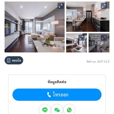
+23 รูป
คอนโด
Ref no. SUT-113
ข้อมูลติดต่อ
โทรออก