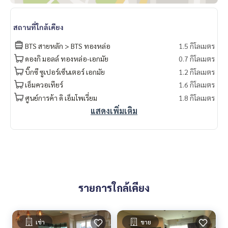
nt #LifeProperty #59ฟิฟตี้ไนน์เฮอร์ริเทจสุขุมวิท59 #Thonglo
r
สถานที่ใกล้เคียง
BTS สายหลัก > BTS ทองหล่อ
1.5 กิโลเมตร
ดองกิ มอลล์ ทองหล่อ-เอกมัย
0.7 กิโลเมตร
บิ๊กซี ซูเปอร์เซ็นเตอร์ เอกมัย
1.2 กิโลเมตร
เอ็มควอเทียร์
1.6 กิโลเมตร
ศูนย์การค้า ดิ เอ็มโพเรี่ยม
1.8 กิโลเมตร
แสดงเพิ่มเติม
รายการใกล้เคียง
เช่า
ขาย