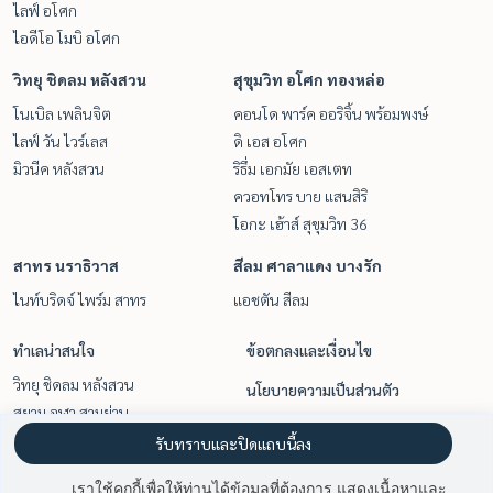
ไลฟ์ อโศก
ไอดีโอ โมบิ อโศก
วิทยุ ชิดลม หลังสวน
สุขุมวิท อโศก ทองหล่อ
โนเบิล เพลินจิต
คอนโด พาร์ค ออริจิ้น พร้อมพงษ์
ไลฟ์ วัน ไวร์เลส
ดิ เอส อโศก
มิวนีค หลังสวน
ริธึ่ม เอกมัย เอสเตท
ควอทโทร บาย แสนสิริ
โอกะ เฮ้าส์ สุขุมวิท 36
สาทร นราธิวาส
สีลม ศาลาแดง บางรัก
ไนท์บริดจ์ ไพร์ม สาทร
แอชตัน สีลม
ทำเลน่าสนใจ
ข้อตกลงและเงื่อนไข
วิทยุ ชิดลม หลังสวน
นโยบายความเป็นส่วนตัว
สยาม จุฬา สามย่าน
เกี่ยวกับเรา
สุขุมวิท อโศก ทองหล่อ
รับทราบและปิดแถบนี้ลง
สาทร นราธิวาส
วิธีการฝากขาย-เช่า
เราใช้คุกกี้เพื่อให้ท่านได้ข้อมูลที่ต้องการ แสดงเนื้อหาและ