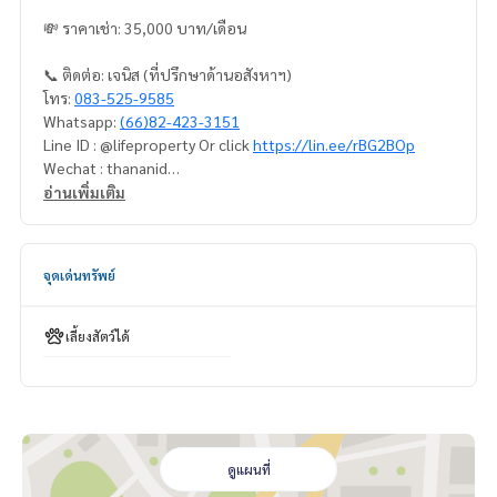
💸 ราคาเช่า: 35,000 บาท/เดือน
📞 ติดต่อ: เจนิส (ที่ปรึกษาด้านอสังหาฯ)
โทร:
083-525-9585
Whatsapp:
(66)82-423-3151
Line ID : @lifeproperty Or click
https://lin.ee/rBG2BOp
Wechat : thananid
อีเมล:
lifeproperty.bkk@gmail.com
อ่านเพิ่มเติม
ติดต่อเราเพื่อนัดชมสถานที่จริง วันนี้!
LIFE PROPERTY (ไลฟ์ พร็อพเพอร์ตี้) เราคือผู้เชี่ยวชาญทางด้านอ
จุดเด่นทรัพย์
สังหาริมทรัพย์ในกรุงเทพฯ
เรามีทีมงานพร้อมให้คำปรึกษาและช่วยหาสถานที่ที่เหมาะสมที่สุด
ให้คุณ ฟรี!
เลี้ยงสัตว์ได้
#เช่าคอนโด #คอนโดให้เช่า #คอนโดติดรถไฟฟ้า #เอเจนท์คอนโ
ด #คอนโดติดbts #คอนโดใกล้รถไฟฟ้า #condoforrentbangko
k
#bangkokcondo #คอนโดพร้อมอยู่ #คอนโดน่าอยู่ #คอนโดน่า
ลงทุน #คอนโดหรู #condointhailand #thailandcondo
ดูแผนที่
#thailandrealestate #thailandresidence #condoinvestme