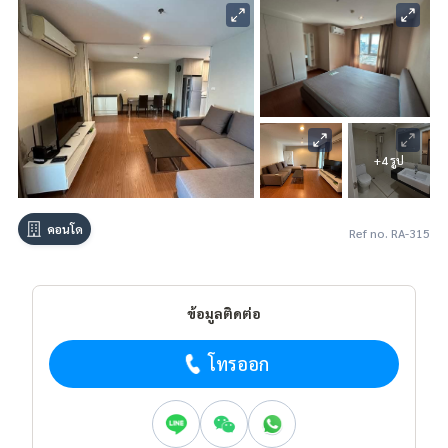
+4 รูป
คอนโด
Ref no. RA-315
ข้อมูลติดต่อ
โทรออก