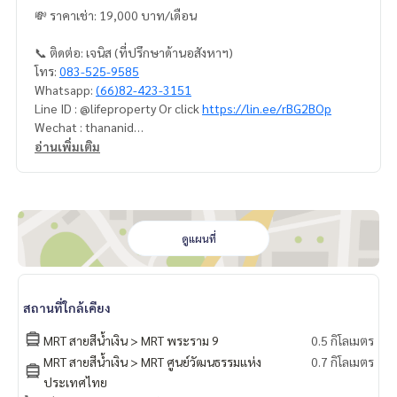
💸 ราคาเช่า: 19,000 บาท/เดือน
📞 ติดต่อ: เจนิส (ที่ปรึกษาด้านอสังหาฯ)
โทร:
083-525-9585
Whatsapp:
(66)82-423-3151
Line ID : @lifeproperty Or click
https://lin.ee/rBG2BOp
Wechat : thananid
อีเมล:
lifeproperty.bkk@gmail.com
อ่านเพิ่มเติม
ติดต่อเราเพื่อนัดชมสถานที่จริง วันนี้!
LIFE PROPERTY (ไลฟ์ พร็อพเพอร์ตี้) เราคือผู้เชี่ยวชาญทางด้านอ
สังหาริมทรัพย์ในกรุงเทพฯ
เรามีทีมงานพร้อมให้คำปรึกษาและช่วยหาสถานที่ที่เหมาะสมที่สุด
ดูแผนที่
ให้คุณ ฟรี!
#เช่าคอนโด #คอนโดให้เช่า #คอนโดติดรถไฟฟ้า #เอเจนท์คอนโ
สถานที่ใกล้เคียง
ด #คอนโดติดbts #คอนโดใกล้รถไฟฟ้า #condoforrentbangko
k
MRT สายสีน้ำเงิน > MRT พระราม 9
0.5 กิโลเมตร
#bangkokcondo #คอนโดพร้อมอยู่ #คอนโดน่าอยู่ #คอนโดน่า
MRT สายสีน้ำเงิน > MRT ศูนย์วัฒนธรรมแห่ง
0.7 กิโลเมตร
ลงทุน #คอนโดหรู #condointhailand #thailandcondo
ประเทศไทย
#thailandrealestate #thailandresidence #condoinvestme