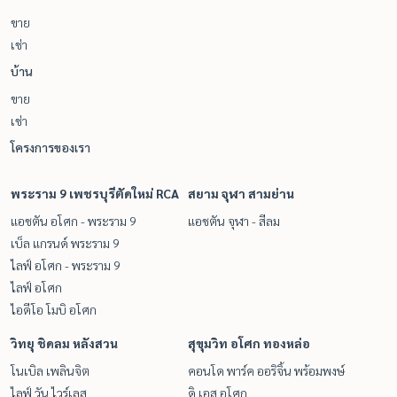
ขาย
เช่า
บ้าน
ขาย
เช่า
โครงการของเรา
พระราม 9 เพชรบุรีตัดใหม่ RCA
สยาม จุฬา สามย่าน
แอชตัน อโศก - พระราม 9
แอชตัน จุฬา - สีลม
เบ็ล แกรนด์ พระราม 9
ไลฟ์ อโศก - พระราม 9
ไลฟ์ อโศก
ไอดีโอ โมบิ อโศก
วิทยุ ชิดลม หลังสวน
สุขุมวิท อโศก ทองหล่อ
โนเบิล เพลินจิต
คอนโด พาร์ค ออริจิ้น พร้อมพงษ์
ไลฟ์ วัน ไวร์เลส
ดิ เอส อโศก