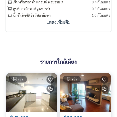
เซ็นทรัลพลาซ่า แกรนด์ พระราม 9
0.4 กิโลเมตร
nt #LifeProperty #เบ็ลแกรนด์พระราม9 #PhraRam9
ศูนย์การค้าฟอร์จูนทาวน์
0.5 กิโลเมตร
บิ๊กซี เอ็กซ์ตร้า รัชดาภิเษก
1.0 กิโลเมตร
แสดงเพิ่มเติม
รายการใกล้เคียง
เช่า
เช่า