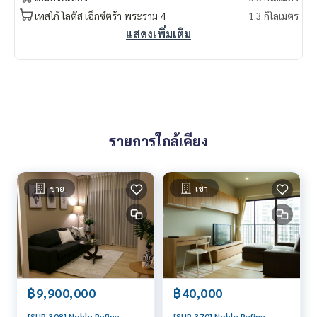
เทสโก้ โลตัส เอ็กซ์ตร้า พระราม 4
1.3 กิโลเมตร
แสดงเพิ่มเติม
รายการใกล้เคียง
ขาย
เช่า
฿9,900,000
฿40,000
[SUP-308] Noble Refine
[SUP-370] Noble Refine