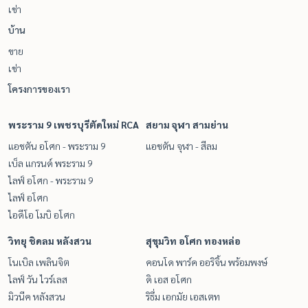
เช่า
บ้าน
ขาย
เช่า
โครงการของเรา
พระราม 9 เพชรบุรีตัดใหม่ RCA
สยาม จุฬา สามย่าน
แอชตัน อโศก - พระราม 9
แอชตัน จุฬา - สีลม
เบ็ล แกรนด์ พระราม 9
ไลฟ์ อโศก - พระราม 9
ไลฟ์ อโศก
ไอดีโอ โมบิ อโศก
วิทยุ ชิดลม หลังสวน
สุขุมวิท อโศก ทองหล่อ
โนเบิล เพลินจิต
คอนโด พาร์ค ออริจิ้น พร้อมพงษ์
ไลฟ์ วัน ไวร์เลส
ดิ เอส อโศก
มิวนีค หลังสวน
ริธึ่ม เอกมัย เอสเตท