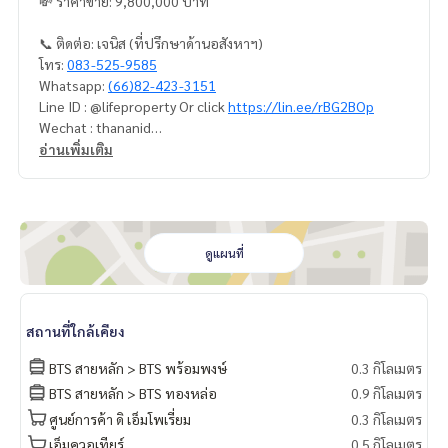
💸 ราคาขาย: 9,800,000 บาท
📞 ติดต่อ: เจนิส (ที่ปรึกษาด้านอสังหาฯ)
โทร:
083-525-9585
Whatsapp:
(66)82-423-3151
Line ID : @lifeproperty Or click
https://lin.ee/rBG2BOp
Wechat : thananid
อีเมล:
lifeproperty.bkk@gmail.com
อ่านเพิ่มเติม
ติดต่อเราเพื่อนัดชมสถานที่จริง วันนี้!
LIFE PROPERTY (ไลฟ์ พร็อพเพอร์ตี้) เราคือผู้เชี่ยวชาญทางด้านอ
สังหาริมทรัพย์ในกรุงเทพฯ
เรามีทีมงานพร้อมให้คำปรึกษาและช่วยหาสถานที่ที่เหมาะสมที่สุด
ดูแผนที่
ให้คุณ ฟรี!
#เช่าคอนโด #คอนโดให้เช่า #คอนโดติดรถไฟฟ้า #เอเจนท์คอนโ
สถานที่ใกล้เคียง
ด #คอนโดติดbts #คอนโดใกล้รถไฟฟ้า #condoforrentbangko
k
BTS สายหลัก > BTS พร้อมพงษ์
0.3 กิโลเมตร
#bangkokcondo #คอนโดพร้อมอยู่ #คอนโดน่าอยู่ #คอนโดน่า
BTS สายหลัก > BTS ทองหล่อ
0.9 กิโลเมตร
ลงทุน #คอนโดหรู #condointhailand #thailandcondo
ศูนย์การค้า ดิ เอ็มโพเรี่ยม
0.3 กิโลเมตร
#thailandrealestate #thailandresidence #condoinvestme
nt #LifeProperty #โนเบิลรีไฟน์พร้อมพงษ์ #PhromPhong
เอ็มควอเทียร์
0.5 กิโลเมตร