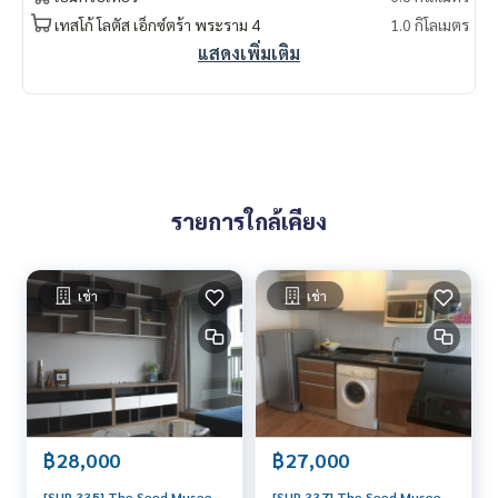
เทสโก้ โลตัส เอ็กซ์ตร้า พระราม 4
1.0 กิโลเมตร
แสดงเพิ่มเติม
รายการใกล้เคียง
เช่า
เช่า
฿28,000
฿27,000
[SUP-335] The Seed Musee
[SUP-337] The Seed Musee