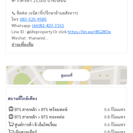
💸 ราคาเช่า: 23,000 บาท/เดือน
📞 ติดต่อ: เจนิส (ที่ปรึกษาด้านอสังหาฯ)
โทร:
083-525-9585
Whatsapp:
(66)82-423-3151
Line ID : @lifeproperty Or click
https://lin.ee/rBG2BOp
Wechat : thananid
อีเมล:
lifeproperty.bkk@gmail.com
อ่านเพิ่มเติม
ติดต่อเราเพื่อนัดชมสถานที่จริง วันนี้!
LIFE PROPERTY (ไลฟ์ พร็อพเพอร์ตี้) เราคือผู้เชี่ยวชาญทางด้านอ
สังหาริมทรัพย์ในกรุงเทพฯ
เรามีทีมงานพร้อมให้คำปรึกษาและช่วยหาสถานที่ที่เหมาะสมที่สุด
ดูแผนที่
ให้คุณ ฟรี!
#เช่าคอนโด #คอนโดให้เช่า #คอนโดติดรถไฟฟ้า #เอเจนท์คอนโ
สถานที่ใกล้เคียง
ด #คอนโดติดbts #คอนโดใกล้รถไฟฟ้า #condoforrentbangko
k
BTS สายหลัก > BTS พร้อมพงษ์
0.6 กิโลเมตร
#bangkokcondo #คอนโดพร้อมอยู่ #คอนโดน่าอยู่ #คอนโดน่า
BTS สายหลัก > BTS ทองหล่อ
0.8 กิโลเมตร
ลงทุน #คอนโดหรู #condointhailand #thailandcondo
ศูนย์การค้า ดิ เอ็มโพเรี่ยม
0.6 กิโลเมตร
#thailandrealestate #thailandresidence #condoinvestme
nt #LifeProperty #เดอะซี๊ดมูซี่สุขุมวิท26 #PhromPhong
เอ็มควอเทียร์
0.8 กิโลเมตร