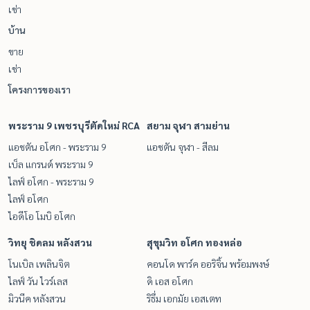
เช่า
บ้าน
ขาย
เช่า
โครงการของเรา
พระราม 9 เพชรบุรีตัดใหม่ RCA
สยาม จุฬา สามย่าน
แอชตัน อโศก - พระราม 9
แอชตัน จุฬา - สีลม
เบ็ล แกรนด์ พระราม 9
ไลฟ์ อโศก - พระราม 9
ไลฟ์ อโศก
ไอดีโอ โมบิ อโศก
วิทยุ ชิดลม หลังสวน
สุขุมวิท อโศก ทองหล่อ
โนเบิล เพลินจิต
คอนโด พาร์ค ออริจิ้น พร้อมพงษ์
ไลฟ์ วัน ไวร์เลส
ดิ เอส อโศก
มิวนีค หลังสวน
ริธึ่ม เอกมัย เอสเตท