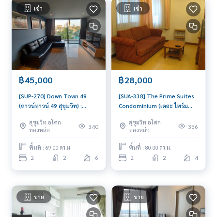
เช่า
เช่า
฿45,000
฿28,000
[SUP-270] Down Town 49
[SUA-338] The Prime Suites
(ดาวน์ทาวน์ 49 สุขุมวิท) :
Condominium (เดอะ ไพร์ม
คอนโดมิเนียมให้เช่า 2 ห้องนอน
สวีท คอนโดมิเนียม) :
สุขุมวิท อโศก
สุขุมวิท อโศก
ใกล้พร้อมพงษ์ คอนโดให้เช่า
คอนโดมิเนียมให้เช่า 2 ห้องนอน
340
356
ทองหล่อ
ทองหล่อ
ติดต่อขอชมห้องวันนี้
ใกล้อโศก พร้อมเข้าอยู่ ด่วน!
พื้นที่ : 69.00 ตร.ม.
พื้นที่ : 80.00 ตร.ม.
2
2
6
2
2
4
ขาย
ขาย