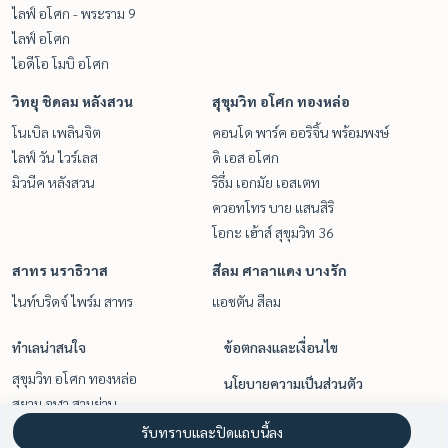
ไลฟ์ อโศก - พระราม 9
ไลฟ์ อโศก
ไอดีโอ โมบิ อโศก
วิทยุ ชิดลม หลังสวน
สุขุมวิท อโศก ทองหล่อ
โนเบิล เพลินจิต
คอนโด พาร์ค ออริจิ้น พร้อมพงษ์
ไลฟ์ วัน ไวร์เลส
ดิ เอส อโศก
มิวนีค หลังสวน
ริธึ่ม เอกมัย เอสเตท
ควอทโทร บาย แสนสิริ
โอกะ เฮ้าส์ สุขุมวิท 36
สาทร นราธิวาส
สีลม ศาลาแดง บางรัก
ไนท์บริดจ์ ไพร์ม สาทร
แอชตัน สีลม
ทำเลน่าสนใจ
ข้อตกลงและเงื่อนไข
สุขุมวิท อโศก ทองหล่อ
นโยบายความเป็นส่วนตัว
สยาม จุฬา สามย่าน
เกี่ยวกับเรา
สีลม ศาลาแดง บางรัก
รับทราบและปิดแถบนี้ลง