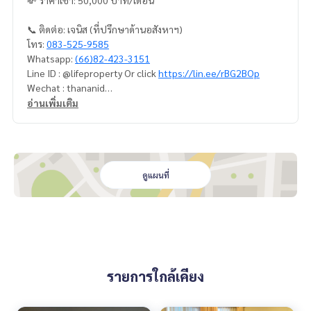
📞 ติดต่อ: เจนิส (ที่ปรึกษาด้านอสังหาฯ)
โทร:
083-525-9585
Whatsapp:
(66)82-423-3151
Line ID : @lifeproperty Or click
https://lin.ee/rBG2BOp
Wechat : thananid
อีเมล:
lifeproperty.bkk@gmail.com
อ่านเพิ่มเติม
ติดต่อเราเพื่อนัดชมสถานที่จริง วันนี้!
LIFE PROPERTY (ไลฟ์ พร็อพเพอร์ตี้) เราคือผู้เชี่ยวชาญทางด้านอ
สังหาริมทรัพย์ในกรุงเทพฯ
เรามีทีมงานพร้อมให้คำปรึกษาและช่วยหาสถานที่ที่เหมาะสมที่สุด
ดูแผนที่
ให้คุณ ฟรี!
รายการใกล้เคียง