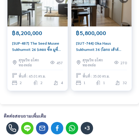
฿8,200,000
฿5,800,000
[SUP-487] The Seed Musee
[SUT-744] Oka Haus
Sukhumvit 26 (เดอะ ซี๊ด มูซี่
Sukhumvit 36 (โอกะ เฮ้าส์
สุขุมวิท 26) : ขายคอนโดมิเนียม
สุขุมวิท 36) : ขายคอนโดมิเนียม
สุขุมวิท อโศก
สุขุมวิท อโศก
2 ห้องนอน ใกล้พร้อมพงษ์ ขาย
1 ห้องนอน ใกล้ทองหล่อ ซื้ออยู่
457
270
ทองหล่อ
ทองหล่อ
คอนโด ด่วน!
เอง หรือปล่อยเช่าก็เฮง!
พื้นที่ : 65.01 ตร.ม.
พื้นที่ : 35.00 ตร.ม.
2
2
4
1
1
32
ติดต่อสอบถามเพิ่มเติม
+3