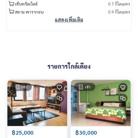
nt #LifeProperty #รีเจ้นท์รอยัลเพลส1คอนโดมิเนียม #Ratchad
เซ็นทรัลเวิลด์
0.7 กิโลเมตร
amri
สยาม พารากอน
0.9 กิโลเมตร
แสดงเพิ่มเติม
รายการใกล้เคียง
เช่า
เช่า
฿25,000
฿30,000