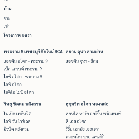
บ้าน
ขาย
เช่า
โครงการของเรา
พระราม 9 เพชรบุรีตัดใหม่ RCA
สยาม จุฬา สามย่าน
แอชตัน อโศก - พระราม 9
แอชตัน จุฬา - สีลม
เบ็ล แกรนด์ พระราม 9
ไลฟ์ อโศก - พระราม 9
ไลฟ์ อโศก
ไอดีโอ โมบิ อโศก
วิทยุ ชิดลม หลังสวน
สุขุมวิท อโศก ทองหล่อ
โนเบิล เพลินจิต
คอนโด พาร์ค ออริจิ้น พร้อมพงษ์
ไลฟ์ วัน ไวร์เลส
ดิ เอส อโศก
มิวนีค หลังสวน
ริธึ่ม เอกมัย เอสเตท
ควอทโทร บาย แสนสิริ