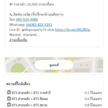
💸 ราคาเช่า: 25,000 บาท/เดือน
📞 ติดต่อ: เจนิส (ที่ปรึกษาด้านอสังหาฯ)
โทร:
083-525-9585
Whatsapp:
(66)82-423-3151
Line ID : @lifeproperty Or click
https://lin.ee/rBG2BOp
Wechat : thananid
อีเมล:
lifeproperty.bkk@gmail.com
อ่านเพิ่มเติม
ติดต่อเราเพื่อนัดชมสถานที่จริง วันนี้!
LIFE PROPERTY (ไลฟ์ พร็อพเพอร์ตี้) เราคือผู้เชี่ยวชาญทางด้านอ
สังหาริมทรัพย์ในกรุงเทพฯ
เรามีทีมงานพร้อมให้คำปรึกษาและช่วยหาสถานที่ที่เหมาะสมที่สุด
ดูแผนที่
ให้คุณ ฟรี!
#เช่าคอนโด #คอนโดให้เช่า #คอนโดติดรถไฟฟ้า #เอเจนท์คอนโ
สถานที่ใกล้เคียง
ด #คอนโดติดbts #คอนโดใกล้รถไฟฟ้า #condoforrentbangko
k
BTS สายหลัก > BTS ราชดำริ
0.1 กิโลเมตร
#bangkokcondo #คอนโดพร้อมอยู่ #คอนโดน่าอยู่ #คอนโดน่า
BTS สายหลัก > BTS ชิดลม
0.6 กิโลเมตร
ลงทุน #คอนโดหรู #condointhailand #thailandcondo
BTS สายหลัก > BTS สยาม
0.8 กิโลเมตร
#thailandrealestate #thailandresidence #condoinvestme