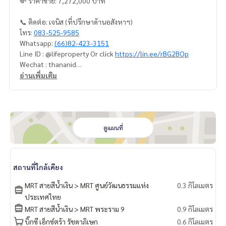
💸 ราคาขาย: 7,272,000 บาท
📞 ติดต่อ: เจนิส (ที่ปรึกษาด้านอสังหาฯ)
โทร:
083-525-9585
Whatsapp:
(66)82-423-3151
Line ID : @lifeproperty Or click
https://lin.ee/rBG2BOp
Wechat : thananid
อีเมล:
lifeproperty.bkk@gmail.com
อ่านเพิ่มเติม
ติดต่อเราเพื่อนัดชมสถานที่จริง วันนี้!
LIFE PROPERTY (ไลฟ์ พร็อพเพอร์ตี้) เราคือผู้เชี่ยวชาญทางด้านอ
สังหาริมทรัพย์ในกรุงเทพฯ
เรามีทีมงานพร้อมให้คำปรึกษาและช่วยหาสถานที่ที่เหมาะสมที่สุด
ดูแผนที่
ให้คุณ ฟรี!
#เช่าคอนโด #คอนโดให้เช่า #คอนโดติดรถไฟฟ้า #เอเจนท์คอนโ
สถานที่ใกล้เคียง
ด #คอนโดติดbts #คอนโดใกล้รถไฟฟ้า #condoforrentbangko
k
MRT สายสีน้ำเงิน > MRT ศูนย์วัฒนธรรมแห่ง
0.3 กิโลเมตร
#bangkokcondo #คอนโดพร้อมอยู่ #คอนโดน่าอยู่ #คอนโดน่า
ประเทศไทย
ลงทุน #คอนโดหรู #condointhailand #thailandcondo
MRT สายสีน้ำเงิน > MRT พระราม 9
0.9 กิโลเมตร
#thailandrealestate #thailandresidence #condoinvestme
บิ๊กซี เอ็กซ์ตร้า รัชดาภิเษก
0.6 กิโลเมตร
nt #LifeProperty #อมันตารัชดา #Ratchadapisek