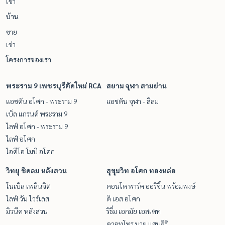
เช่า
บ้าน
ขาย
เช่า
โครงการของเรา
พระราม 9 เพชรบุรีตัดใหม่ RCA
สยาม จุฬา สามย่าน
แอชตัน อโศก - พระราม 9
แอชตัน จุฬา - สีลม
เบ็ล แกรนด์ พระราม 9
ไลฟ์ อโศก - พระราม 9
ไลฟ์ อโศก
ไอดีโอ โมบิ อโศก
วิทยุ ชิดลม หลังสวน
สุขุมวิท อโศก ทองหล่อ
โนเบิล เพลินจิต
คอนโด พาร์ค ออริจิ้น พร้อมพงษ์
ไลฟ์ วัน ไวร์เลส
ดิ เอส อโศก
มิวนีค หลังสวน
ริธึ่ม เอกมัย เอสเตท
ควอทโทร บาย แสนสิริ