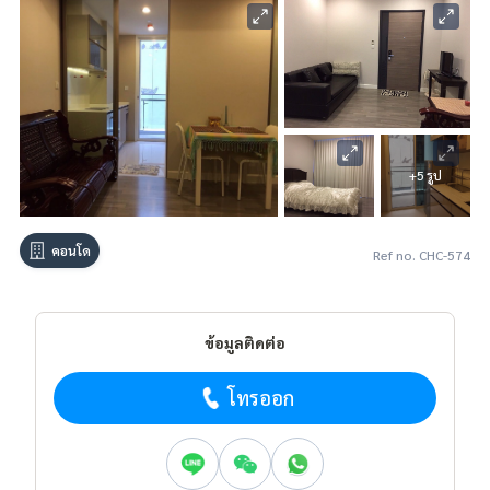
+5 รูป
คอนโด
Ref no. CHC-574
ข้อมูลติดต่อ
โทรออก