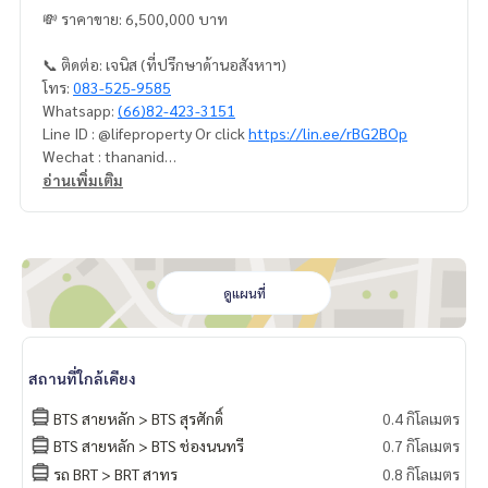
💸 ราคาขาย: 6,500,000 บาท
📞 ติดต่อ: เจนิส (ที่ปรึกษาด้านอสังหาฯ)
โทร:
083-525-9585
Whatsapp:
(66)82-423-3151
Line ID : @lifeproperty Or click
https://lin.ee/rBG2BOp
Wechat : thananid
อีเมล:
lifeproperty.bkk@gmail.com
อ่านเพิ่มเติม
ติดต่อเราเพื่อนัดชมสถานที่จริง วันนี้!
LIFE PROPERTY (ไลฟ์ พร็อพเพอร์ตี้) เราคือผู้เชี่ยวชาญทางด้านอ
สังหาริมทรัพย์ในกรุงเทพฯ
เรามีทีมงานพร้อมให้คำปรึกษาและช่วยหาสถานที่ที่เหมาะสมที่สุด
ดูแผนที่
ให้คุณ ฟรี!
#เช่าคอนโด #คอนโดให้เช่า #คอนโดติดรถไฟฟ้า #เอเจนท์คอนโ
สถานที่ใกล้เคียง
ด #คอนโดติดbts #คอนโดใกล้รถไฟฟ้า #condoforrentbangko
k
BTS สายหลัก > BTS สุรศักดิ์
0.4 กิโลเมตร
#bangkokcondo #คอนโดพร้อมอยู่ #คอนโดน่าอยู่ #คอนโดน่า
BTS สายหลัก > BTS ช่องนนทรี
0.7 กิโลเมตร
ลงทุน #คอนโดหรู #condointhailand #thailandcondo
รถ BRT > BRT สาทร
0.8 กิโลเมตร
#thailandrealestate #thailandresidence #condoinvestme