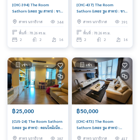
[CHC-394] The Room
[CHC-437] The Room
Sathorn (เดอะ รูม สาทร) : ขาย
Sathorn (เดอะ รูม สาทร) : ขาย
คอนโดมิเนียม 2 ห้องนอน ใกล้
คอนโดมิเนียม 2 ห้องนอน ใกล้
สาทร นราธิวาส
สาทร นราธิวาส
344
391
เซนต์หลุยส์ ขายคอนโด ด่วน!
สุรศักดิ์ ดีลดีอยู่ไม่นาน ติดต่อเรา
เลยวันนี้!
พื้นที่ : 78.26 ตร.ม.
พื้นที่ : 78.26 ตร.ม.
2
2
16
2
2
16
เช่า
เช่า
฿25,000
฿50,000
[CUS-24] The Room Sathorn
[CHC-473] The Room
(เดอะ รูม สาทร) : คอนโดมิเนียม
Sathorn (เดอะ รูม สาทร) :
ให้เช่า 1 ห้องนอน ใกล้สามย่าน
คอนโดมิเนียมให้เช่า 2 ห้องนอน
สาทร นราธิวาส
สาทร นราธิวาส
387
417
คอนโดสวย ส่วนกลางดี
ใกล้เซนต์หลุยส์ คอนโดพร้อมเข้า