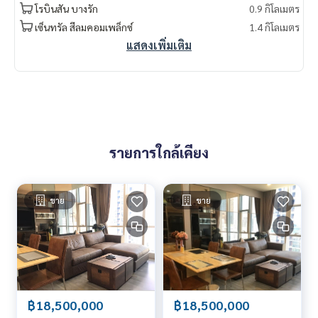
nt #LifeProperty #เดอะรูมสาทร #SaintLouis
โรบินสัน บางรัก
0.9 กิโลเมตร
เซ็นทรัล สีลมคอมเพล็กซ์
1.4 กิโลเมตร
แสดงเพิ่มเติม
รายการใกล้เคียง
ขาย
ขาย
฿18,500,000
฿18,500,000