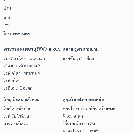
บ้าน
ขาย
เช่า
โครงการของเรา
พระราม 9 เพชรบุรีตัดใหม่ RCA
สยาม จุฬา สามย่าน
แอชตัน อโศก - พระราม 9
แอชตัน จุฬา - สีลม
เบ็ล แกรนด์ พระราม 9
ไลฟ์ อโศก - พระราม 9
ไลฟ์ อโศก
ไอดีโอ โมบิ อโศก
วิทยุ ชิดลม หลังสวน
สุขุมวิท อโศก ทองหล่อ
โนเบิล เพลินจิต
คอนโด พาร์ค ออริจิ้น พร้อมพงษ์
ไลฟ์ วัน ไวร์เลส
ดิ เอส อโศก
มิวนีค หลังสวน
ริธึ่ม เอกมัย เอสเตท
ควอทโทร บาย แสนสิริ