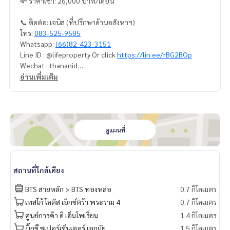
💸 ราคาเช่า: 26,000 บาท/เดือน
📞 ติดต่อ: เจนิส (ที่ปรึกษาด้านอสังหาฯ)
โทร:
083-525-9585
Whatsapp:
(66)82-423-3151
Line ID : @lifeproperty Or click
https://lin.ee/rBG2BOp
Wechat : thananid
อีเมล:
lifeproperty.bkk@gmail.com
อ่านเพิ่มเติม
ติดต่อเราเพื่อนัดชมสถานที่จริง วันนี้!
LIFE PROPERTY (ไลฟ์ พร็อพเพอร์ตี้) เราคือผู้เชี่ยวชาญทางด้านอ
สังหาริมทรัพย์ในกรุงเทพฯ
เรามีทีมงานพร้อมให้คำปรึกษาและช่วยหาสถานที่ที่เหมาะสมที่สุด
ดูแผนที่
ให้คุณ ฟรี!
#เช่าคอนโด #คอนโดให้เช่า #คอนโดติดรถไฟฟ้า #เอเจนท์คอนโ
สถานที่ใกล้เคียง
ด #คอนโดติดbts #คอนโดใกล้รถไฟฟ้า #condoforrentbangko
k
BTS สายหลัก > BTS ทองหล่อ
0.7 กิโลเมตร
#bangkokcondo #คอนโดพร้อมอยู่ #คอนโดน่าอยู่ #คอนโดน่า
เทสโก้ โลตัส เอ็กซ์ตร้า พระราม 4
0.7 กิโลเมตร
ลงทุน #คอนโดหรู #condointhailand #thailandcondo
ศูนย์การค้า ดิ เอ็มโพเรี่ยม
1.4 กิโลเมตร
#thailandrealestate #thailandresidence #condoinvestme
nt #LifeProperty #บ้านสุขุมวิท #ThongLor
บิ๊กซี ซูเปอร์เซ็นเตอร์ เอกมัย
1.5 กิโลเมตร