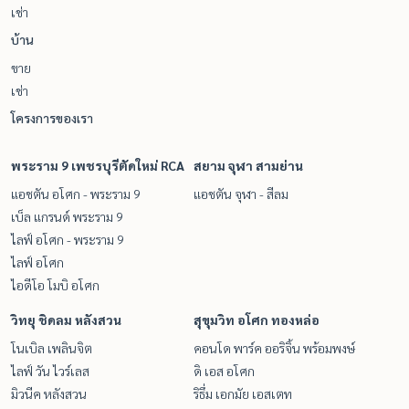
เช่า
บ้าน
ขาย
เช่า
โครงการของเรา
พระราม 9 เพชรบุรีตัดใหม่ RCA
สยาม จุฬา สามย่าน
แอชตัน อโศก - พระราม 9
แอชตัน จุฬา - สีลม
เบ็ล แกรนด์ พระราม 9
ไลฟ์ อโศก - พระราม 9
ไลฟ์ อโศก
ไอดีโอ โมบิ อโศก
วิทยุ ชิดลม หลังสวน
สุขุมวิท อโศก ทองหล่อ
โนเบิล เพลินจิต
คอนโด พาร์ค ออริจิ้น พร้อมพงษ์
ไลฟ์ วัน ไวร์เลส
ดิ เอส อโศก
มิวนีค หลังสวน
ริธึ่ม เอกมัย เอสเตท