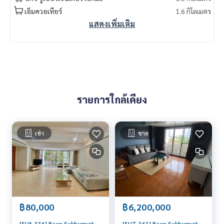
เอ็มควอเทียร์
1.6 กิโลเมตร
แสดงเพิ่มเติม
รายการใกล้เคียง
เช่า
ขาย
฿80,000
฿6,200,000
[SUA-336] Baan Sukhumvit
[SUT-361] Baan Sukhumvit