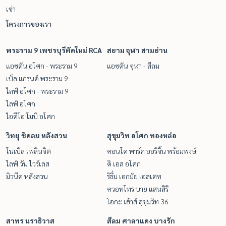
เช่า
โครงการของเรา
พระราม 9 เพชรบุรีตัดใหม่ RCA
สยาม จุฬา สามย่าน
แอชตัน อโศก - พระราม 9
แอชตัน จุฬา - สีลม
เบ็ล แกรนด์ พระราม 9
ไลฟ์ อโศก - พระราม 9
ไลฟ์ อโศก
ไอดีโอ โมบิ อโศก
วิทยุ ชิดลม หลังสวน
สุขุมวิท อโศก ทองหล่อ
โนเบิล เพลินจิต
คอนโด พาร์ค ออริจิ้น พร้อมพงษ์
ไลฟ์ วัน ไวร์เลส
ดิ เอส อโศก
มิวนีค หลังสวน
ริธึ่ม เอกมัย เอสเตท
ควอทโทร บาย แสนสิริ
โอกะ เฮ้าส์ สุขุมวิท 36
สาทร นราธิวาส
สีลม ศาลาแดง บางรัก