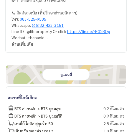
💸 ราคาเช่า: 35,000 บาท/เดือน
📞 ติดต่อ: เจนิส (ที่ปรึกษาด้านอสังหาฯ)
โทร:
083-525-9585
Whatsapp:
(66)82-423-3151
Line ID : @lifeproperty Or click
https://lin.ee/rBG2BOp
Wechat : thananid
อีเมล:
lifeproperty.bkk@gmail.com
อ่านเพิ่มเติม
ติดต่อเราเพื่อนัดชมสถานที่จริง วันนี้!
LIFE PROPERTY (ไลฟ์ พร็อพเพอร์ตี้) เราคือผู้เชี่ยวชาญทางด้านอ
สังหาริมทรัพย์ในกรุงเทพฯ
เรามีทีมงานพร้อมให้คำปรึกษาและช่วยหาสถานที่ที่เหมาะสมที่สุด
ดูแผนที่
ให้คุณ ฟรี!
#เช่าคอนโด #คอนโดให้เช่า #คอนโดติดรถไฟฟ้า #เอเจนท์คอนโ
สถานที่ใกล้เคียง
ด #คอนโดติดbts #คอนโดใกล้รถไฟฟ้า #condoforrentbangko
k
BTS สายหลัก > BTS อุดมสุข
0.2 กิโลเมตร
#bangkokcondo #คอนโดพร้อมอยู่ #คอนโดน่าอยู่ #คอนโดน่า
BTS สายหลัก > BTS ปุณณวิถี
0.9 กิโลเมตร
ลงทุน #คอนโดหรู #condointhailand #thailandcondo
เทสโก้ โลตัส สุขุมวิท 50
2.8 กิโลเมตร
#thailandrealestate #thailandresidence #condoinvestme
nt #LifeProperty #ไอดีโอโมบิสุขุมวิท66 #UdomSuk
เซ็นทรัล พลาซ่า บางนา
3.0 กิโลเมตร