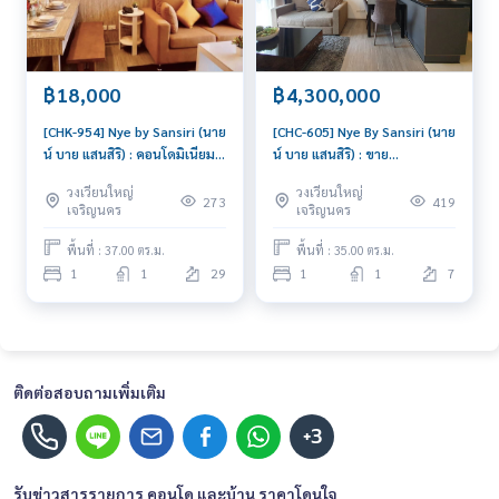
฿18,000
฿4,300,000
[CHK-954] Nye by Sansiri (นาย
[CHC-605] Nye By Sansiri (นาย
น์ บาย แสนสิริ) : คอนโดมิเนียม
น์ บาย แสนสิริ) : ขาย
ให้เช่า 1 ห้องนอน ใกล้วงเวียน
คอนโดมิเนียม 1 ห้องนอน ใกล้วง
วงเวียนใหญ่
วงเวียนใหญ่
ใหญ่ นัดชมได้เลยวันนี้
เวียนใหญ่ ห้องสวย น่าลงทุน
273
419
เจริญนคร
เจริญนคร
พื้นที่ : 37.00 ตร.ม.
พื้นที่ : 35.00 ตร.ม.
1
1
29
1
1
7
ติดต่อสอบถามเพิ่มเติม
+3
รับข่าวสารรายการ คอนโด และบ้าน ราคาโดนใจ