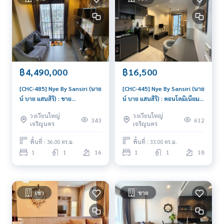
฿4,490,000
฿16,500
[CHC-485] Nye By Sansiri (นาย
[CHC-445] Nye By Sansiri (นาย
น์ บาย แสนสิริ) : ขาย
น์ บาย แสนสิริ) : คอนโดมิเนียม
คอนโดมิเนียม 1 ห้องนอน ใกล้วง
ให้เช่า 1 ห้องนอน ใกล้วงเวียน
วงเวียนใหญ่
วงเวียนใหญ่
เวียนใหญ่ ดีลดี ราคาพิเศษสุดๆ
ใหญ่ ห้องสวย ราคาพิเศษ
343
612
เจริญนคร
เจริญนคร
พื้นที่ : 36.00 ตร.ม.
พื้นที่ : 33.00 ตร.ม.
1
1
16
1
1
18
เช่า
ขาย