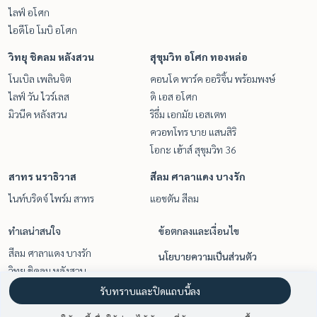
ไลฟ์ อโศก
ไอดีโอ โมบิ อโศก
วิทยุ ชิดลม หลังสวน
สุขุมวิท อโศก ทองหล่อ
โนเบิล เพลินจิต
คอนโด พาร์ค ออริจิ้น พร้อมพงษ์
ไลฟ์ วัน ไวร์เลส
ดิ เอส อโศก
มิวนีค หลังสวน
ริธึ่ม เอกมัย เอสเตท
ควอทโทร บาย แสนสิริ
โอกะ เฮ้าส์ สุขุมวิท 36
สาทร นราธิวาส
สีลม ศาลาแดง บางรัก
ไนท์บริดจ์ ไพร์ม สาทร
แอชตัน สีลม
ทำเลน่าสนใจ
ข้อตกลงและเงื่อนไข
สีลม ศาลาแดง บางรัก
นโยบายความเป็นส่วนตัว
วิทยุ ชิดลม หลังสวน
เกี่ยวกับเรา
พระราม 9 เพชรบุรีตัดใหม่ RCA
รับทราบและปิดแถบนี้ลง
สยาม จุฬา สามย่าน
วิธีการฝากขาย-เช่า