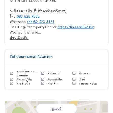
💸 ราคาเช่า: 13,000 บาท/เดือน
📞 ติดต่อ: เจนิส (ที่ปรึกษาด้านอสังหาฯ)
โทร:
083-525-9585
Whatsapp:
(66)82-423-3151
Line ID : @lifeproperty Or click
https://lin.ee/rBG2BOp
Wechat : thananid
อีเมล:
lifeproperty.bkk@gmail.com
อ่านเพิ่มเติม
ติดต่อเราเพื่อนัดชมสถานที่จริง วันนี้!
LIFE PROPERTY (ไลฟ์ พร็อพเพอร์ตี้) เราคือผู้เชี่ยวชาญทางด้านอ
สิ่งอำนวยความสะดวกในโครงการ
สังหาริมทรัพย์ในกรุงเทพฯ
เรามีทีมงานพร้อมให้คำปรึกษาและช่วยหาสถานที่ที่เหมาะสมที่สุด
ให้คุณ ฟรี!
ระบบรักษาความ
คลับเฮาส์
ที่จอดรถ
ปลอดภัย
ฟิตเนส / ยิม
ห้องหนังสือ
เล้าจ์
#เช่าคอนโด #คอนโดให้เช่า #คอนโดติดรถไฟฟ้า #เอเจนท์คอนโ
สระว่ายน้ำ
สระเด็ก
สวนขนาดย่อม
ด #คอนโดติดbts #คอนโดใกล้รถไฟฟ้า #condoforrentbangko
k
#bangkokcondo #คอนโดพร้อมอยู่ #คอนโดน่าอยู่ #คอนโดน่า
ลงทุน #คอนโดหรู #condointhailand #thailandcondo
#thailandrealestate #thailandresidence #condoinvestme
ดูแผนที่
nt #LifeProperty #นายน์บายแสนสิริ #WongwianYai