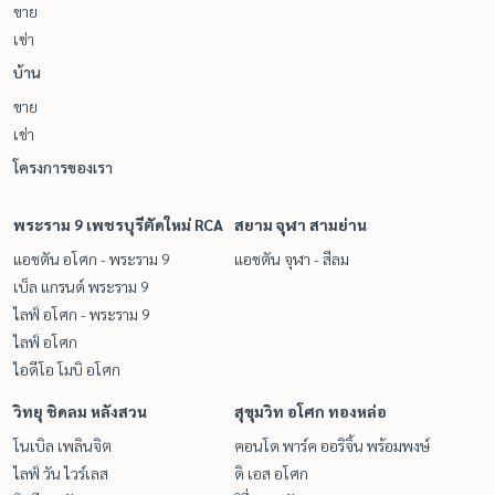
ขาย
เช่า
บ้าน
ขาย
เช่า
โครงการของเรา
พระราม 9 เพชรบุรีตัดใหม่ RCA
สยาม จุฬา สามย่าน
แอชตัน อโศก - พระราม 9
แอชตัน จุฬา - สีลม
เบ็ล แกรนด์ พระราม 9
ไลฟ์ อโศก - พระราม 9
ไลฟ์ อโศก
ไอดีโอ โมบิ อโศก
วิทยุ ชิดลม หลังสวน
สุขุมวิท อโศก ทองหล่อ
โนเบิล เพลินจิต
คอนโด พาร์ค ออริจิ้น พร้อมพงษ์
ไลฟ์ วัน ไวร์เลส
ดิ เอส อโศก