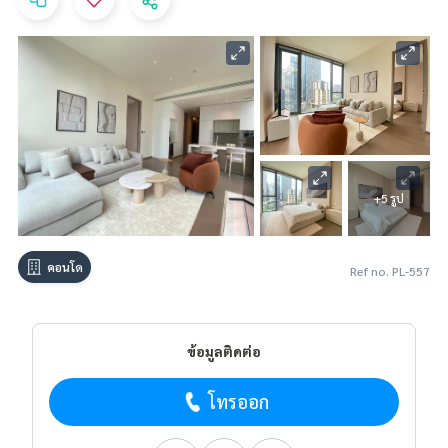
+5 รูป
คอนโด
Ref no. PL-557
ข้อมูลติดต่อ
โทรออก