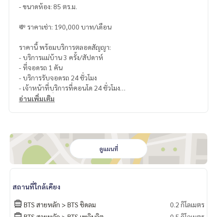
- ขนาดห้อง: 85 ตร.ม.
💸 ราคาเช่า: 190,000 บาท/เดือน
ราคานี้ พร้อมบริการตลอดสัญญา:
- บริการแม่บ้าน 3 ครั้ง/สัปดาห์
- ที่จอดรถ 1 คัน
- บริการรับจอดรถ 24 ชั่วโมง
- เจ้าหน้าที่บริการที่คอนโด 24 ชั่วโมง
- กาแฟฟรี ที่คลับเลานจ์
อ่านเพิ่มเติม
กรุณาทำนัดหมายเพื่อเข้าชม:
📞 ติดต่อ: เจนิส (ที่ปรึกษาด้านอสังหาฯ)
โทร:
083-525-9585
Whatsapp:
(66)82-423-3151
ดูแผนที่
Line ID : @lifeproperty Or click
https://lin.ee/rBG2BOp
Wechat : thananid
อีเมล:
lifeproperty.bkk@gmail.com
สถานที่ใกล้เคียง
ติดต่อเราเพื่อนัดชมสถานที่จริง วันนี้!
BTS สายหลัก > BTS ชิดลม
0.2 กิโลเมตร
LIFE PROPERTY (ไลฟ์ พร็อพเพอร์ตี้) เราคือผู้เชี่ยวชาญทางด้านอ
BTS สายหลัก > BTS เพลินจิต
0.5 กิโลเมตร