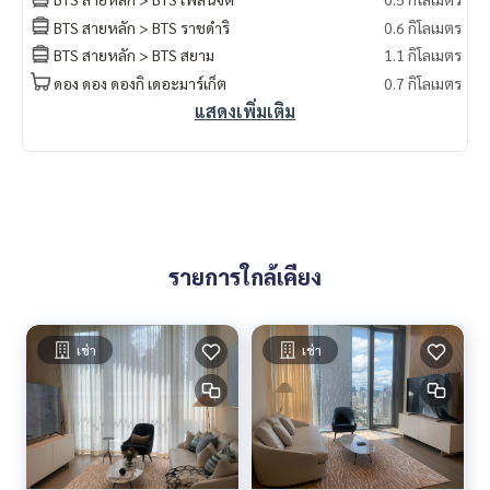
สังหาริมทรัพย์ในกรุงเทพฯ
BTS สายหลัก > BTS ราชดำริ
0.6 กิโลเมตร
เรามีทีมงานพร้อมให้คำปรึกษาและช่วยหาสถานที่ที่เหมาะสมที่สุด
ให้คุณ ฟรี!
BTS สายหลัก > BTS สยาม
1.1 กิโลเมตร
ดอง ดอง ดองกิ เดอะมาร์เก็ต
0.7 กิโลเมตร
#เช่าคอนโด #คอนโดให้เช่า #คอนโดติดรถไฟฟ้า #เอเจนท์คอนโ
แสดงเพิ่มเติม
ด #คอนโดติดbts #คอนโดใกล้รถไฟฟ้า #condoforrentbangko
k
#bangkokcondo #คอนโดพร้อมอยู่ #คอนโดน่าอยู่ #คอนโดน่า
ลงทุน #คอนโดหรู #condointhailand #thailandcondo
#thailandrealestate #thailandresidence #condoinvestme
nt #LifeProperty #สโคปหลังสวน #ChitLom
รายการใกล้เคียง
เช่า
เช่า