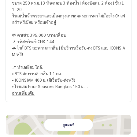
ขนาด 250 ตร.ม. | 3 ห้องนอน 3 ห้องน้ำ | ห้องนั่งเล่น 2 ห้อง | ชั้น 1
1–20
วิวแม่น้ำเจ้าพระยาและเมืองกรุงเทพสุดตระการตา ไม่มีอะไรบัง เฟ
อร์ฯพรีเมียม พร้อมเข้าอยู่
💸 ค่าเช่า: 395,000 บาท/เดือน
📌 รหัสทรัพย์: CHK-144
🚗 ใกล้ BTS สะพานตากสิน | มีบริการเรือรับ-ส่ง BTS และ ICONSIA
M ฟรี!
📍 ทำเลเยี่ยม ใกล้:
• BTS สะพานตากสิน 1.1 กม.
• ICONSIAM 400 ม. (มีเรือรับ-ส่งฟรี)
• โรงแรม Four Seasons Bangkok 150 ม.
อ่านเพิ่มเติม
✨ สิ่งอำนวยความสะดวก:
• สระว่ายน้ำ, ฟิตเนส, Sky Lounge
• ห้องดูหนัง, ห้องวาดภาพ, ห้องดนตรี
• Concierge, ระบบรักษาความปลอดภัย 24 ชม.
ดูแผนที่
📸 ห้องจริง วิวหลักล้าน พร้อมเข้าอยู่