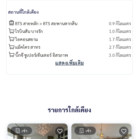
📲 ติดต่อดูห้องวันนี้ Line: @lifeproperty
หรือคลิก
https://lin.ee/rBG2BOp
สถานที่ใกล้เคียง
⸻
BTS สายหลัก > BTS สะพานตากสิน
0.9 กิโลเมตร
โรบินสัน บางรัก
1.0 กิโลเมตร
#FourSeasonsResidences #คอนโดหรูวิวแม่น้ำ #คอนโดใกล้BT
ไอคอนสยาม
1.7 กิโลเมตร
S #คอนโดใกล้ICONSIAM #曼谷四季公寓出租 #豪宅出租 #曼
谷湄南河公寓 #BTS旁公寓 #LifeProperty #FourSeasonsBa
แม็คโคร สาทร
2.7 กิโลเมตร
ngkok #LuxuryCondoBangkok #BangkokRiverView #Condo
บิ๊กซี ซูเปอร์เซ็นเตอร์ อิสรภาพ
3.0 กิโลเมตร
NearBTS
แสดงเพิ่มเติม
รายการใกล้เคียง
เช่า
เช่า