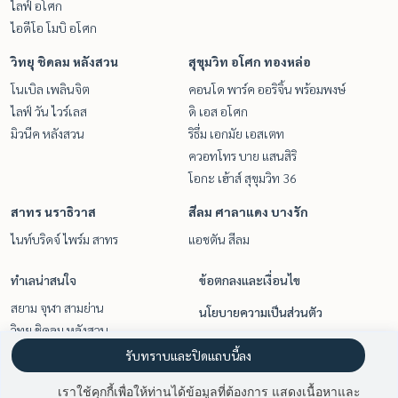
ไลฟ์ อโศก
ไอดีโอ โมบิ อโศก
วิทยุ ชิดลม หลังสวน
สุขุมวิท อโศก ทองหล่อ
โนเบิล เพลินจิต
คอนโด พาร์ค ออริจิ้น พร้อมพงษ์
ไลฟ์ วัน ไวร์เลส
ดิ เอส อโศก
มิวนีค หลังสวน
ริธึ่ม เอกมัย เอสเตท
ควอทโทร บาย แสนสิริ
โอกะ เฮ้าส์ สุขุมวิท 36
สาทร นราธิวาส
สีลม ศาลาแดง บางรัก
ไนท์บริดจ์ ไพร์ม สาทร
แอชตัน สีลม
ทำเลน่าสนใจ
ข้อตกลงและเงื่อนไข
สยาม จุฬา สามย่าน
นโยบายความเป็นส่วนตัว
วิทยุ ชิดลม หลังสวน
เกี่ยวกับเรา
สุขุมวิท อโศก ทองหล่อ
รับทราบและปิดแถบนี้ลง
สาทร นราธิวาส
วิธีการฝากขาย-เช่า
เราใช้คุกกี้เพื่อให้ท่านได้ข้อมูลที่ต้องการ แสดงเนื้อหาและ
สีลม ศาลาแดง บางรัก