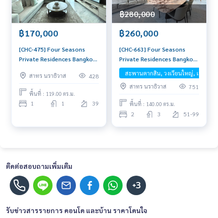
฿280,000
฿260,000
฿170,000
[CHC-663] Four Seasons
[CHC-475] Four Seasons
Private Residences Bangkok
Private Residences Bangkok
(โฟร์ซีซัน ไพรเวท เรสซิเดนซ์) :
(โฟร์ซีซัน ไพรเวท เรสซิเดนซ์
สะพานตากสิน, วงเวียนใหญ่, เจริญน
สาทร นราธิวาส
428
เช่าคอนโดหรู ใกล้ BTSสะพาน
กรุงเทพมหานคร) :
สาทร นราธิวาส
751
ตากสิน ห้องใหม่ ชั้นสูงอยู่สบาย
คอนโดมิเนียมให้เช่า 1 ห้องนอน
พื้นที่ : 119.00 ตร.ม.
วิวแม่น้ำ สวยมาก
ใกล้สะพานตากสิน คอนโดห้อง
1
1
39
พื้นที่ : 140.00 ตร.ม.
สวย ราคาดี
2
3
51-99
ติดต่อสอบถามเพิ่มเติม
+3
รับข่าวสารรายการ คอนโด และบ้าน ราคาโดนใจ