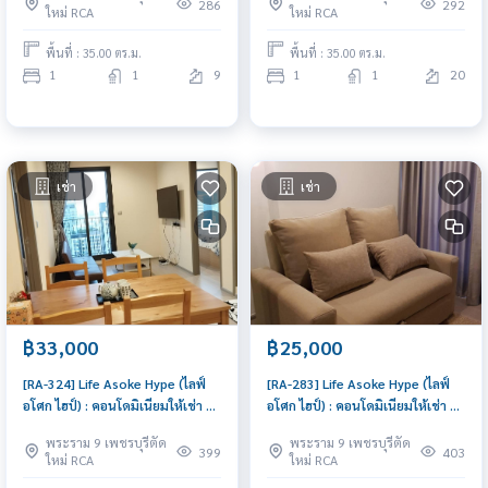
พร้อมเข้าอยู่ ด่วน!
พิเศษ
286
292
ใหม่ RCA
ใหม่ RCA
พื้นที่ : 35.00 ตร.ม.
พื้นที่ : 35.00 ตร.ม.
1
1
9
1
1
20
เช่า
เช่า
฿33,000
฿25,000
[RA-324] Life Asoke Hype (ไลฟ์
[RA-283] Life Asoke Hype (ไลฟ์
อโศก ไฮป์) : คอนโดมิเนียมให้เช่า 2
อโศก ไฮป์) : คอนโดมิเนียมให้เช่า 1
ห้องนอน ใกล้พระราม 9 พร้อมเข้า
ห้องนอน ใกล้พระราม 9 ทำเลดีมาก
พระราม 9 เพชรบุรีตัด
พระราม 9 เพชรบุรีตัด
อยู่ทันที นัดดูห้องได้เลย
ห้องพร้อมอยู่
399
403
ใหม่ RCA
ใหม่ RCA