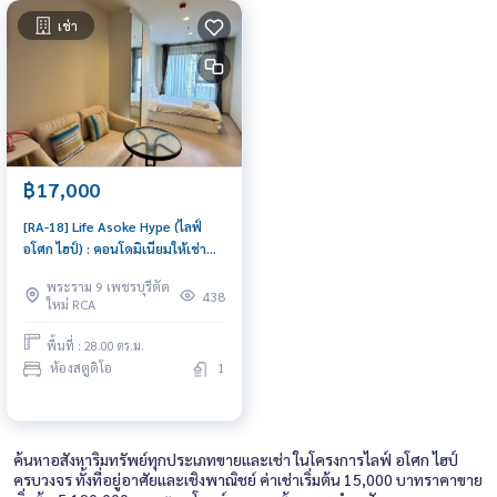
เช่า
฿17,000
[RA-18] Life Asoke Hype (ไลฟ์
อโศก ไฮป์) : คอนโดมิเนียมให้เช่า
Studio ห้องนอน ใกล้พระราม 9
พระราม 9 เพชรบุรีตัด
คอนโดให้เช่า ติดต่อเพื่อขอชมห้อง
438
ใหม่ RCA
ได้ วันนี้
พื้นที่ : 28.00 ตร.ม.
ห้องสตูดิโอ
1
ค้นหาอสังหาริมทรัพย์ทุกประเภทขายและเช่า ในโครงการไลฟ์ อโศก ไฮป์
ครบวงจร ทั้งที่อยู่อาศัยและเชิงพาณิชย์ ค่าเช่าเริ่มต้น 15,000 บาทราคาขาย