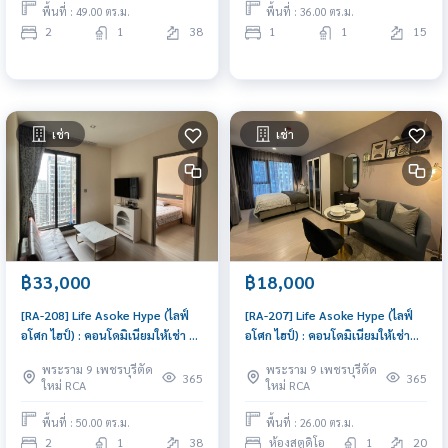
พื้นที่ : 49.00 ตร.ม.
พื้นที่ : 36.00 ตร.ม.
2
1
38
1
1
15
เช่า
เช่า
฿33,000
฿18,000
[RA-208] Life Asoke Hype (ไลฟ์
[RA-207] Life Asoke Hype (ไลฟ์
อโศก ไฮป์) : คอนโดมิเนียมให้เช่า 2
อโศก ไฮป์) : คอนโดมิเนียมให้เช่า
ห้องนอน ใกล้มักกะสัน คอนโดอยู่
Studio ห้องนอน ใกล้มักกะสัน คอน
พระราม 9 เพชรบุรีตัด
พระราม 9 เพชรบุรีตัด
สบาย
โดดี ทำเลได้ ส่วนกลางจัดเต็ม
365
365
ใหม่ RCA
ใหม่ RCA
พื้นที่ : 50.00 ตร.ม.
พื้นที่ : 26.00 ตร.ม.
2
1
38
ห้องสตูดิโอ
1
20