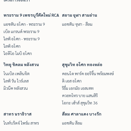
พระราม 9 เพชรบุรีตัดใหม่ RCA
สยาม จุฬา สามย่าน
แอชตัน อโศก - พระราม 9
แอชตัน จุฬา - สีลม
เบ็ล แกรนด์ พระราม 9
ไลฟ์ อโศก - พระราม 9
ไลฟ์ อโศก
ไอดีโอ โมบิ อโศก
วิทยุ ชิดลม หลังสวน
สุขุมวิท อโศก ทองหล่อ
โนเบิล เพลินจิต
คอนโด พาร์ค ออริจิ้น พร้อมพงษ์
ไลฟ์ วัน ไวร์เลส
ดิ เอส อโศก
มิวนีค หลังสวน
ริธึ่ม เอกมัย เอสเตท
ควอทโทร บาย แสนสิริ
โอกะ เฮ้าส์ สุขุมวิท 36
สาทร นราธิวาส
สีลม ศาลาแดง บางรัก
ไนท์บริดจ์ ไพร์ม สาทร
แอชตัน สีลม