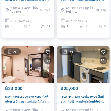
ห้องนอน ใกล้พระราม 9 คอนโดดี
ห้องนอน ใกล้พระราม 9 ทำเลดีมาก
พระราม 9 เพชรบุรีตัด
พระราม 9 เพชรบุรีตัด
ทำเลได้ ส่วนกลางจัดเต็ม
ห้องพร้อมอยู่
248
248
ใหม่ RCA
ใหม่ RCA
พื้นที่ : 26.00 ตร.ม.
พื้นที่ : 26.50 ตร.ม.
1
1
21
1
1
9
เช่า
เช่า
฿23,000
฿25,000
[SUA-450] Life Asoke Hype (ไลฟ์
[SUA-449] Life Asoke Hype (ไลฟ์
อโศก ไฮป์) : คอนโดมิเนียมให้เช่า 1
อโศก ไฮป์) : คอนโดมิเนียมให้เช่า 1
ห้องนอน ใกล้อโศก ห้องเช่า ทำเลดี
ห้องนอน ใกล้อโศก ห้องสวย ราคา
พระราม 9 เพชรบุรีตัด
พระราม 9 เพชรบุรีตัด