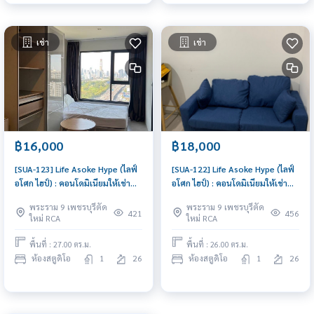
เช่า
เช่า
฿16,000
฿18,000
[SUA-123] Life Asoke Hype (ไลฟ์
[SUA-122] Life Asoke Hype (ไลฟ์
อโศก ไฮป์) : คอนโดมิเนียมให้เช่า
อโศก ไฮป์) : คอนโดมิเนียมให้เช่า
Studio ห้องนอน ใกล้อโศก พร้อม
Studio ห้องนอน ใกล้อโศก คอนโดดี
พระราม 9 เพชรบุรีตัด
พระราม 9 เพชรบุรีตัด
เข้าอยู่ทันที นัดดูห้องได้เลย
ทำเลได้ ส่วนกลางจัดเต็ม
421
456
ใหม่ RCA
ใหม่ RCA
พื้นที่ : 27.00 ตร.ม.
พื้นที่ : 26.00 ตร.ม.
ห้องสตูดิโอ
1
26
ห้องสตูดิโอ
1
26