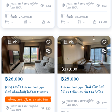
พระราม 9 เพชรบุรีตัด
พระราม 9 เพชรบุรีตัด
424
363
ใหม่ RCA
ใหม่ RCA
พื้นที่ : 27.00 ตร.ม.
พื้นที่ : 35.00 ตร.ม.
1
1
27
1
1
11-20
เช่า
เช่า
฿27,000
฿26,000
฿25,000
[เช่า] คอนโด Life Asoke Hype
Life Asoke Hype : ไลฟ์ อโศก ไฮป์
(ไลฟ์ อโศก-ไฮป์) ใกล้ MRT พระราม
ให้เช่า 1 ห้องนอน ชั้น 12A วิวโล่ง
9 เพียง 300 เมตร ห้องสไตล์มูจิ
ห้องสะอาด ใกล้ MRT พระราม 9
อโศก, เพชรบุรี, พระราม9, รัชดาภิเษก, RCA, ห้วยขวาง, สุทธิสาร
พระราม 9 เพชรบุรีตัด
ขนาด 35 ตร.ม. ชั้น 10+ พร้อม
ราคาเช่าต่อรองได้ 25K บาทต่อเดือน
429
ใหม่ RCA
พระราม 9 เพชรบุรีตัด
เฟอร์ฯและเครื่องใช้ไฟฟ้าครบ
UPDATE
323
ใหม่ RCA