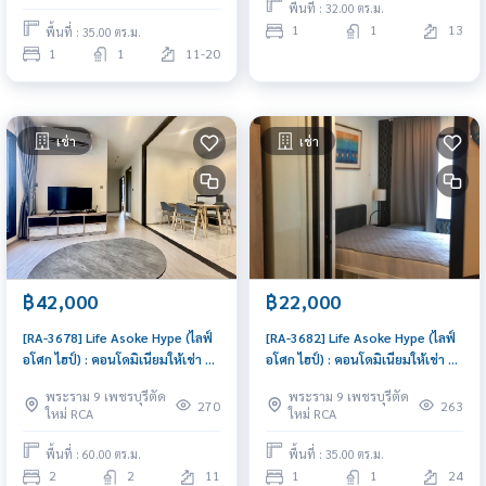
พื้นที่ : 32.00 ตร.ม.
1
1
13
พื้นที่ : 35.00 ตร.ม.
1
1
11-20
เช่า
เช่า
฿42,000
฿22,000
[RA-3678] Life Asoke Hype (ไลฟ์
[RA-3682] Life Asoke Hype (ไลฟ์
อโศก ไฮป์) : คอนโดมิเนียมให้เช่า 2
อโศก ไฮป์) : คอนโดมิเนียมให้เช่า 1
ห้องนอน ใกล้พระราม 9 พร้อมเข้า
ห้องนอน ใกล้พระราม 9 คอนโดดี
พระราม 9 เพชรบุรีตัด
พระราม 9 เพชรบุรีตัด
อยู่ทันที นัดดูห้องได้เลย
ทำเลได้ ส่วนกลางจัดเต็ม
270
263
ใหม่ RCA
ใหม่ RCA
พื้นที่ : 60.00 ตร.ม.
พื้นที่ : 35.00 ตร.ม.
2
2
11
1
1
24