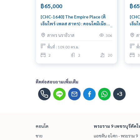
฿65,000
฿65
[CHC-1640] The Empire Place (ดิ
[CHC
เอ็มไพร์ เพลส สาทร) : คอนโดมิเนียม
เอ็มไ
ให้เช่า 2 ห้องนอน ใกล้ช่องนนทรี ห้องนี้
ให้เช
สาทร นราธิวาส
ส
306
ดี อยู่แล้วรวย
โดสว
พื้นที่ : 109.00 ตร.ม.
พื
2
2
20
3
ติดต่อสอบถามเพิ่มเติม
+3
คอนโด
พระราม 9 เพชรบุรีตัดใ
ขาย
แอชตัน อโศก - พระราม 9