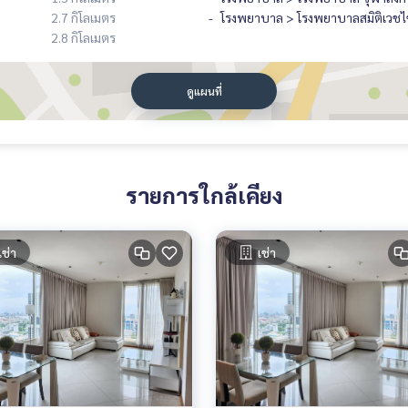
2.7 กิโลเมตร
โรงพยาบาล > โรงพยาบาลสมิติเวชไ
2.8 กิโลเมตร
ดูแผนที่
รายการใกล้เคียง
เช่า
เช่า