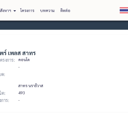
สังหาฯ
โครงการ
บทความ
ติดต่อ
มไพร์ เพลส สาทร
ครงการ:
คอนโด
-
ยด:
สาทร นราธิวาส
ิต:
493
รงการ:
-