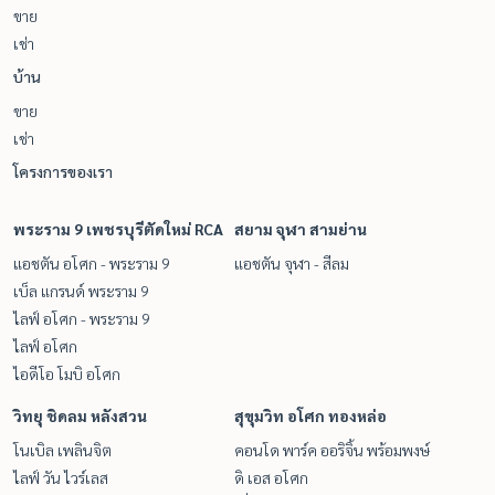
ขาย
เช่า
บ้าน
ขาย
เช่า
โครงการของเรา
พระราม 9 เพชรบุรีตัดใหม่ RCA
สยาม จุฬา สามย่าน
แอชตัน อโศก - พระราม 9
แอชตัน จุฬา - สีลม
เบ็ล แกรนด์ พระราม 9
ไลฟ์ อโศก - พระราม 9
ไลฟ์ อโศก
ไอดีโอ โมบิ อโศก
วิทยุ ชิดลม หลังสวน
สุขุมวิท อโศก ทองหล่อ
โนเบิล เพลินจิต
คอนโด พาร์ค ออริจิ้น พร้อมพงษ์
ไลฟ์ วัน ไวร์เลส
ดิ เอส อโศก