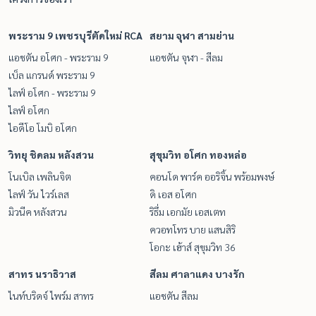
พระราม 9 เพชรบุรีตัดใหม่ RCA
สยาม จุฬา สามย่าน
แอชตัน อโศก - พระราม 9
แอชตัน จุฬา - สีลม
เบ็ล แกรนด์ พระราม 9
ไลฟ์ อโศก - พระราม 9
ไลฟ์ อโศก
ไอดีโอ โมบิ อโศก
วิทยุ ชิดลม หลังสวน
สุขุมวิท อโศก ทองหล่อ
โนเบิล เพลินจิต
คอนโด พาร์ค ออริจิ้น พร้อมพงษ์
ไลฟ์ วัน ไวร์เลส
ดิ เอส อโศก
มิวนีค หลังสวน
ริธึ่ม เอกมัย เอสเตท
ควอทโทร บาย แสนสิริ
โอกะ เฮ้าส์ สุขุมวิท 36
สาทร นราธิวาส
สีลม ศาลาแดง บางรัก
ไนท์บริดจ์ ไพร์ม สาทร
แอชตัน สีลม