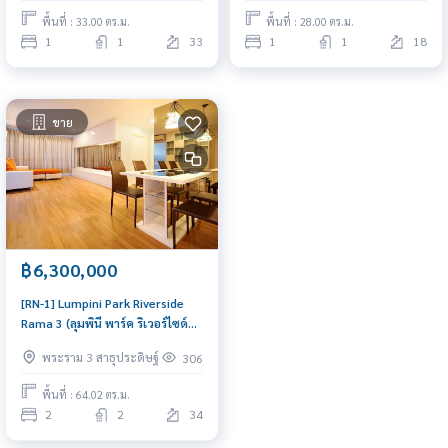
ด่วน นัดดูห้องได้เลย วันนี้
ซื้อ
พื้นที่ : 33.00 ตร.ม.
พื้นที่ : 28.00 ตร.ม.
1
1
33
1
1
18
ขาย
฿6,300,000
[RN-1] Lumpini Park Riverside
Rama 3 (ลุมพินี พาร์ค ริเวอร์ไซด์
พระราม 3) : ขายคอนโดมิเนียม 2
พระราม 3 สาธุประดิษฐ์
306
ห้องนอน ใกล้พระราม 3 ทำเลดีมาก
ห้องพร้อมอยู่
พื้นที่ : 64.02 ตร.ม.
2
2
34