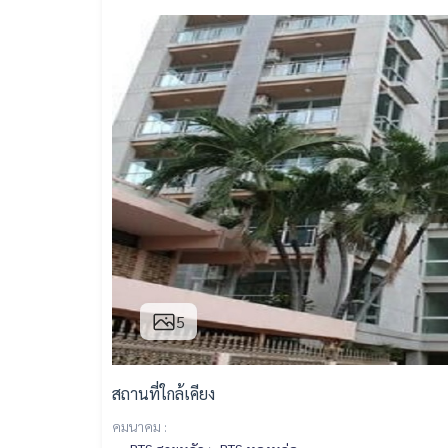
5
สถานที่ใกล้เคียง
คมนาคม :