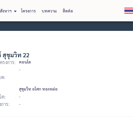
สังหาฯ
โครงการ
บทความ
ติดต่อ
์ สุขุมวิท 22
ครงการ:
คอนโด
-
ยด:
สุขุมวิท อโศก ทองหล่อ
ิต:
-
รงการ:
-