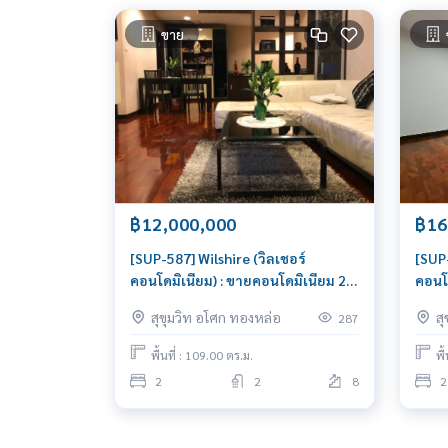
ขาย
฿12,000,000
฿16
[SUP-587] Wilshire (วิลเชอร์
[SUP-
คอนโดมิเนียม) : ขายคอนโดมิเนียม 2
คอนโด
ห้องนอน ใกล้พร้อมพงษ์ ขายคอนโด
ห้อง
สุขุมวิท อโศก ทองหล่อ
ส
287
ด่วน!
พื้นที่ : 109.00 ตร.ม.
พื
2
2
8
2