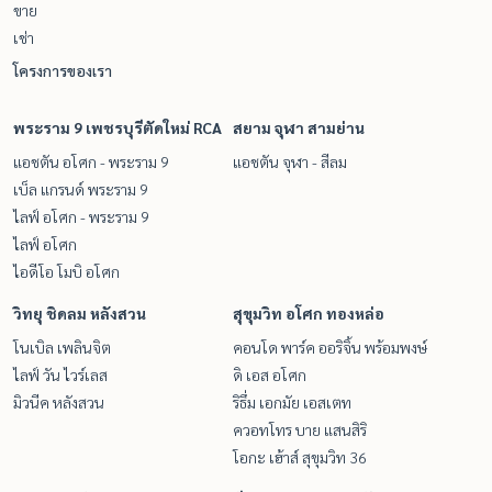
ขาย
เช่า
โครงการของเรา
พระราม 9 เพชรบุรีตัดใหม่ RCA
สยาม จุฬา สามย่าน
แอชตัน อโศก - พระราม 9
แอชตัน จุฬา - สีลม
เบ็ล แกรนด์ พระราม 9
ไลฟ์ อโศก - พระราม 9
ไลฟ์ อโศก
ไอดีโอ โมบิ อโศก
วิทยุ ชิดลม หลังสวน
สุขุมวิท อโศก ทองหล่อ
โนเบิล เพลินจิต
คอนโด พาร์ค ออริจิ้น พร้อมพงษ์
ไลฟ์ วัน ไวร์เลส
ดิ เอส อโศก
มิวนีค หลังสวน
ริธึ่ม เอกมัย เอสเตท
ควอทโทร บาย แสนสิริ
โอกะ เฮ้าส์ สุขุมวิท 36