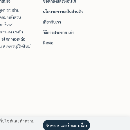
่าสนใจ
ข้อตกลงและเงื่อนไข
ุฬา สามย่าน
นโยบายความเป็นส่วนตัว
ชิดลม หลังสวน
เกี่ยวกับเรา
ราธิวาส
าลาแดง บางรัก
วิธีการฝากขาย-เช่า
ิท อโศก ทองหล่อ
ติดต่อ
 9 เพชรบุรีตัดใหม่
านเว็บไซต์และทำความ
รับทราบและปิดแถบนี้ลง