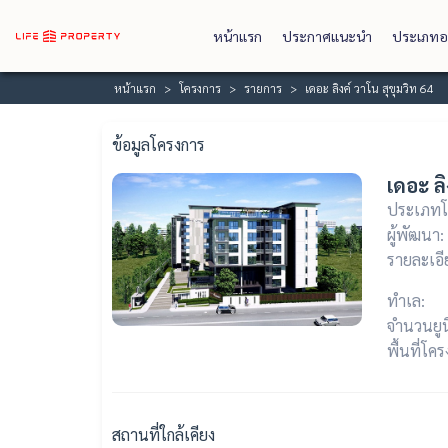
หน้าแรก
ประกาศแนะนำ
ประเภทอ
หน้าแรก
โครงการ
รายการ
เดอะ ลิงค์ วาโน สุขุมวิท 64
ข้อมูลโครงการ
เดอะ ลิ
ประเภทโ
ผู้พัฒนา:
รายละเอี
ทำเล:
จำนวนยูน
พื้นที่โค
สถานที่ใกล้เคียง