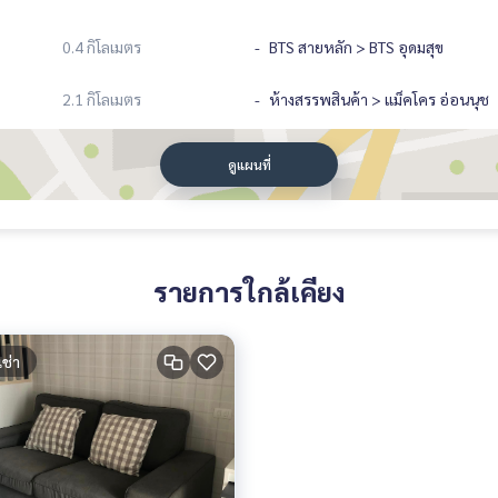
0.4 กิโลเมตร
BTS สายหลัก > BTS อุดมสุข
2.1 กิโลเมตร
ห้างสรรพสินค้า > แม็คโคร อ่อนนุช
ดูแผนที่
รายการใกล้เคียง
เช่า