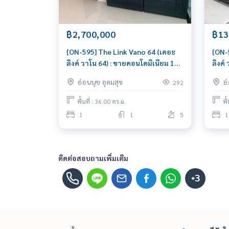
฿2,700,000
฿13
[ON-595] The Link Vano 64 (เดอะ
[ON-
ลิงค์ วาโน 64) : ขายคอนโดมิเนียม 1
ลิงค์
ห้องนอน ใกล้ปุณณวิถี ขายคอนโด
ห้องน
อ่อนนุช อุดมสุข
อ่
292
ด่วน นัดดูห้องได้เลย วันนี้
ทันที
พื้นที่ : 36.00 ตร.ม.
พื
1
1
5
1
ติดต่อสอบถามเพิ่มเติม
+3