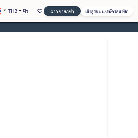
THB
ฝาก ขาย/เช่า
เข้าสู่ระบบ/สมัครสมาชิก