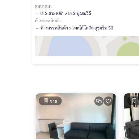
คมนาคม :
BTS สายหลัก > BTS ปุณณวิถี
ห้างสรรพสินค้า :
ห้างสรรพสินค้า > เทสโก้ โลตัส สุขุมวิท 50
ขาย