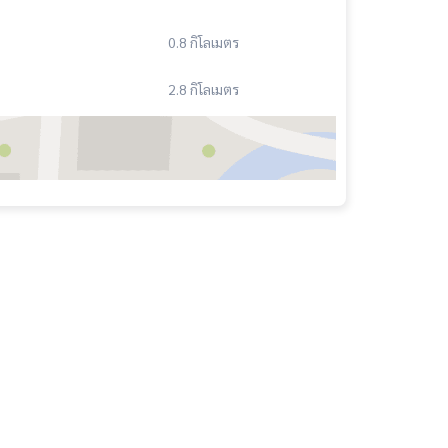
0.8 กิโลเมตร
2.8 กิโลเมตร