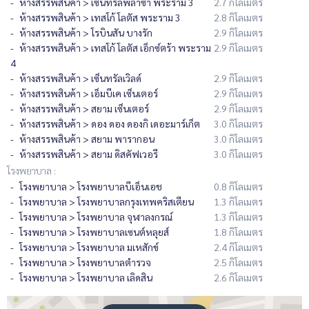
ห้างสรรพสินค้า > เซ็นทรัลพลาซ่า พระราม 3
2.7 กิโลเมตร
ห้างสรรพสินค้า > เทสโก้ โลตัส พระราม 3
2.8 กิโลเมตร
ห้างสรรพสินค้า > โรบินสัน บางรัก
2.9 กิโลเมตร
ห้างสรรพสินค้า > เทสโก้ โลตัส เอ็กซ์ตร้า พระราม
2.9 กิโลเมตร
4
ห้างสรรพสินค้า > เซ็นทรัลเวิลด์
2.9 กิโลเมตร
ห้างสรรพสินค้า > เอ็มบีเค เซ็นเตอร์
2.9 กิโลเมตร
ห้างสรรพสินค้า > สยาม เซ็นเตอร์
2.9 กิโลเมตร
ห้างสรรพสินค้า > ดอง ดอง ดองกิ เดอะมาร์เก็ต
3.0 กิโลเมตร
ห้างสรรพสินค้า > สยาม พารากอน
3.0 กิโลเมตร
ห้างสรรพสินค้า > สยาม ดิสคัฟเวอรี
3.0 กิโลเมตร
โรงพยาบาล :
โรงพยาบาล > โรงพยาบาลบีเอ็นเอช
0.8 กิโลเมตร
โรงพยาบาล > โรงพยาบาลกรุงเทพคริสเตียน
1.3 กิโลเมตร
โรงพยาบาล > โรงพยาบาล จุฬาลงกรณ์
1.3 กิโลเมตร
โรงพยาบาล > โรงพยาบาลเซนต์หลุยส์
1.8 กิโลเมตร
โรงพยาบาล > โรงพยาบาล มเหสักข์
2.4 กิโลเมตร
โรงพยาบาล > โรงพยาบาลตำรวจ
2.5 กิโลเมตร
โรงพยาบาล > โรงพยาบาล เลิดสิน
2.6 กิโลเมตร