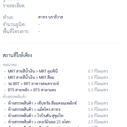
รายละเอียด:
ทำเล:
สาทร นราธิวาส
จำนวนยูนิต:
-
พื้นที่โครงการ:
-
สถานที่ใกล้เคียง
คมนาคม :
MRT สายสีน้ำเงิน > MRT ลุมพินี
0.7 กิโลเมตร
MRT สายสีน้ำเงิน > MRT สีลม
1.0 กิโลเมตร
รถ BRT > BRT อาคารสงเคราะห์
1.1 กิโลเมตร
BTS สายหลัก > BTS ศาลาแดง
1.1 กิโลเมตร
ห้างสรรพสินค้า :
ห้างสรรพสินค้า > เซ็นทรัล สีลมคอมเพล็กซ์
1.0 กิโลเมตร
ห้างสรรพสินค้า > แม็คโคร สาทร
1.5 กิโลเมตร
ห้างสรรพสินค้า > โรบินสัน สุขุมวิท
2.6 กิโลเมตร
ห้างสรรพสินค้า > เทอร์มินอล 21 อโศก
2.7 กิโลเมตร