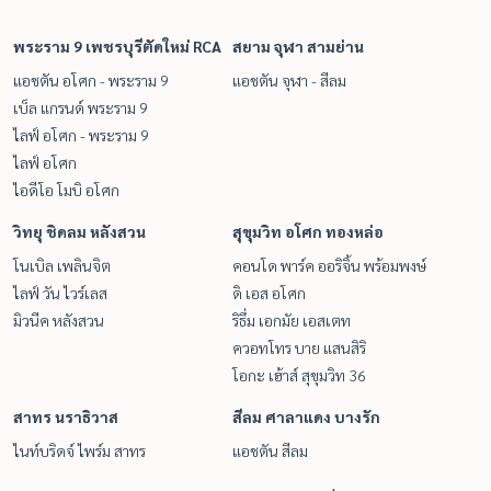
พระราม 9 เพชรบุรีตัดใหม่ RCA
สยาม จุฬา สามย่าน
แอชตัน อโศก - พระราม 9
แอชตัน จุฬา - สีลม
เบ็ล แกรนด์ พระราม 9
ไลฟ์ อโศก - พระราม 9
ไลฟ์ อโศก
ไอดีโอ โมบิ อโศก
วิทยุ ชิดลม หลังสวน
สุขุมวิท อโศก ทองหล่อ
โนเบิล เพลินจิต
คอนโด พาร์ค ออริจิ้น พร้อมพงษ์
ไลฟ์ วัน ไวร์เลส
ดิ เอส อโศก
มิวนีค หลังสวน
ริธึ่ม เอกมัย เอสเตท
ควอทโทร บาย แสนสิริ
โอกะ เฮ้าส์ สุขุมวิท 36
สาทร นราธิวาส
สีลม ศาลาแดง บางรัก
ไนท์บริดจ์ ไพร์ม สาทร
แอชตัน สีลม