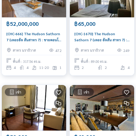
฿52,000,000
฿65,000
[CHC-666] The Hudson Sathorn
[CHC-1670] The Hudson
7 (เดอะฮัด สันสาทร 7) : ขายคอนโด
Sathorn 7 (เดอะ ฮัดสัน สาทร 7) :
หรู 2 ห้องนอน ใจกลางกรุงเทพฯ ใกล้
คอนโดมิเนียมให้เช่า 2 ห้องนอน ใกล้
สาทร นราธิวาส
สาทร นราธิวาส
472
249
บีทีเอส ช่องนนทรี ขายพร้อมผู้เช่า
ช่องนนทรี คอนโดดี ทำเลได้ ส่วน
กลางจัดเต็ม
พื้นที่ : 317.56 ตร.ม.
พื้นที่ : 89.00 ตร.ม.
4
4
11-20
1
2
2
4
เช่า
เช่า