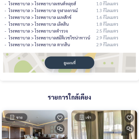
โรงพยาบาล > โรงพยาบาลเซนต์หลุยส์
1.0 กิโลเมตร
โรงพยาบาล > โรงพยาบาล จุฬาลงกรณ์
1.3 กิโลเมตร
โรงพยาบาล > โรงพยาบาล มเหสักข์
1.6 กิโลเมตร
โรงพยาบาล > โรงพยาบาล เลิดสิน
1.8 กิโลเมตร
โรงพยาบาล > โรงพยาบาลตำรวจ
2.5 กิโลเมตร
โรงพยาบาล > โรงพยาบาลสมิติเวชไชน่าทาวน์
2.9 กิโลเมตร
โรงพยาบาล > โรงพยาบาล ตากสิน
2.9 กิโลเมตร
ดูแผนที่
รายการใกล้เคียง
ขาย
เช่า