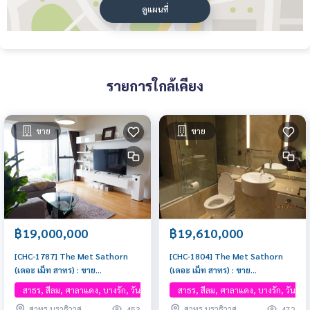
ดูแผนที่
รายการใกล้เคียง
ขาย
ขาย
฿19,000,000
฿19,610,000
[CHC-1787] The Met Sathorn
[CHC-1804] The Met Sathorn
(เดอะ เม็ท สาทร) : ขาย
(เดอะ เม็ท สาทร) : ขาย
คอนโดมิเนียม 2 ห้องนอน ใกล้
คอนโดมิเนียม 2 ห้องนอน ใกล้
สาธร, สีลม, ศาลาแดง, บางรัก, วันแบงค็อก
สาธร, สีลม, ศาลาแดง, บางรัก, วันแบ
ทองหล่อ ขายคอนโด ด่วน นัดดูห้อง
อ่อนนุช ห้องสวย น่าลงทุน
สาทร นราธิวาส
สาทร นราธิวาส
453
472