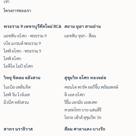
เช่า
โครงการของเรา
พระราม 9 เพชรบุรีตัดใหม่ RCA
สยาม จุฬา สามย่าน
แอชตัน อโศก - พระราม 9
แอชตัน จุฬา - สีลม
เบ็ล แกรนด์ พระราม 9
ไลฟ์ อโศก - พระราม 9
ไลฟ์ อโศก
ไอดีโอ โมบิ อโศก
วิทยุ ชิดลม หลังสวน
สุขุมวิท อโศก ทองหล่อ
โนเบิล เพลินจิต
คอนโด พาร์ค ออริจิ้น พร้อมพงษ์
ไลฟ์ วัน ไวร์เลส
ดิ เอส อโศก
มิวนีค หลังสวน
ริธึ่ม เอกมัย เอสเตท
ควอทโทร บาย แสนสิริ
โอกะ เฮ้าส์ สุขุมวิท 36
สาทร นราธิวาส
สีลม ศาลาแดง บางรัก