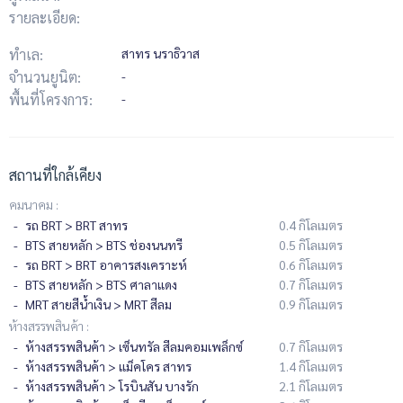
รายละเอียด:
ทำเล:
สาทร นราธิวาส
จำนวนยูนิต:
-
พื้นที่โครงการ:
-
สถานที่ใกล้เคียง
คมนาคม :
รถ BRT > BRT สาทร
0.4 กิโลเมตร
BTS สายหลัก > BTS ช่องนนทรี
0.5 กิโลเมตร
รถ BRT > BRT อาคารสงเคราะห์
0.6 กิโลเมตร
BTS สายหลัก > BTS ศาลาแดง
0.7 กิโลเมตร
MRT สายสีน้ำเงิน > MRT สีลม
0.9 กิโลเมตร
ห้างสรรพสินค้า :
ห้างสรรพสินค้า > เซ็นทรัล สีลมคอมเพล็กซ์
0.7 กิโลเมตร
ห้างสรรพสินค้า > แม็คโคร สาทร
1.4 กิโลเมตร
ห้างสรรพสินค้า > โรบินสัน บางรัก
2.1 กิโลเมตร