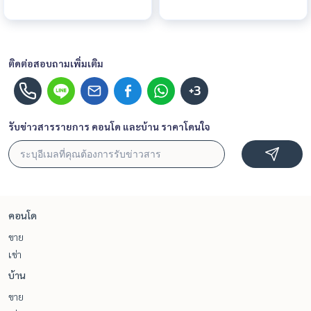
ติดต่อสอบถามเพิ่มเติม
+3
รับข่าวสารรายการ คอนโด และบ้าน ราคาโดนใจ
คอนโด
ขาย
เช่า
บ้าน
ขาย