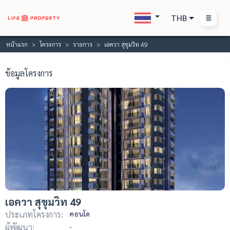
THB
หน้าแรก
โครงการ
รายการ
เอควา สุขุมวิท 49
ข้อมูลโครงการ
เอควา สุขุมวิท 49
ประเภทโครงการ:
คอนโด
ผู้พัฒนา:
-