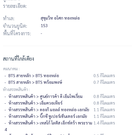
รายละเอียด:
ทำเล:
สุขุมวิท อโศก ทองหล่อ
จำนวนยูนิต:
153
พื้นที่โครงการ:
-
สถานที่ใกล้เคียง
คมนาคม :
BTS สายหลัก > BTS ทองหล่อ
0.5 กิโลเมตร
BTS สายหลัก > BTS พร้อมพงษ์
0.7 กิโลเมตร
ห้างสรรพสินค้า :
ห้างสรรพสินค้า > ศูนย์การค้า ดิ เอ็มโพเรี่ยม
0.8 กิโลเมตร
ห้างสรรพสินค้า > เอ็มควอเทียร์
0.8 กิโลเมตร
ห้างสรรพสินค้า > ดองกิ มอลล์ ทองหล่อ-เอกมัย
1.1 กิโลเมตร
ห้างสรรพสินค้า > บิ๊กซี ซูเปอร์เซ็นเตอร์ เอกมัย
1.1 กิโลเมตร
ห้างสรรพสินค้า > เทสโก้ โลตัส เอ็กซ์ตร้า พระราม
1.4 กิโลเมตร
4