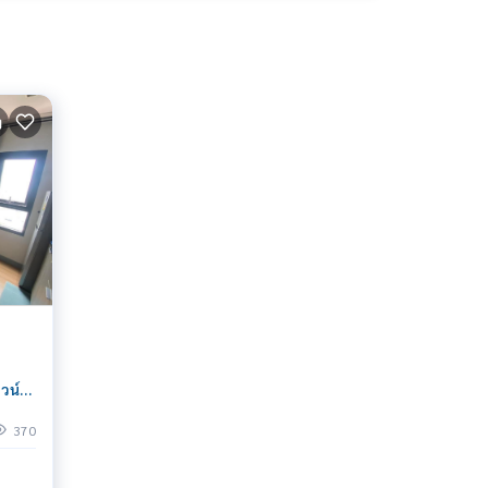
วน์
ม 1
370
น่า