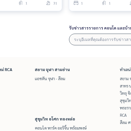
1
31
1
1
รับข่าวสารรายการ คอนโด และบ้า
หม่ RCA
สยาม จุฬา สามย่าน
ทำเลน
แอชตัน จุฬา - สีลม
สยาม จ
สาทร น
วิทยุ 
สุขุมว
พระราม
RCA
สุขุมวิท อโศก ทองหล่อ
สีลม ศ
คอนโด พาร์ค ออริจิ้น พร้อมพงษ์