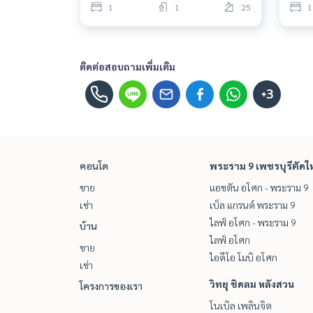
1
1
25
1
ติดต่อสอบถามเพิ่มเติม
+3
คอนโด
พระราม 9 เพชรบุรีตัดใ
ขาย
แอชตัน อโศก - พระราม 9
เช่า
เบ็ล แกรนด์ พระราม 9
ไลฟ์ อโศก - พระราม 9
บ้าน
ไลฟ์ อโศก
ขาย
ไอดีโอ โมบิ อโศก
เช่า
วิทยุ ชิดลม หลังสวน
โครงการของเรา
โนเบิล เพลินจิต