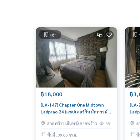
เช่า
฿18,000
฿3,
[LA-147] Chapter One Midtown
[LA-
Ladprao 24 (แชปเตอร์วัน มิดทาวน์
Ladp
ลาดพร้าว 24) : คอนโดมิเนียมให้เช่า 1
ลาดพ
ลาดพร้าว เซ็นทรัลลาดพร้าว
ล
351
ห้องนอน ใกล้สามย่าน คอนโดพร้อม
ห้องน
เข้าอยู่
หรือป
พื้นที่ : 39.00 ตร.ม.
พื