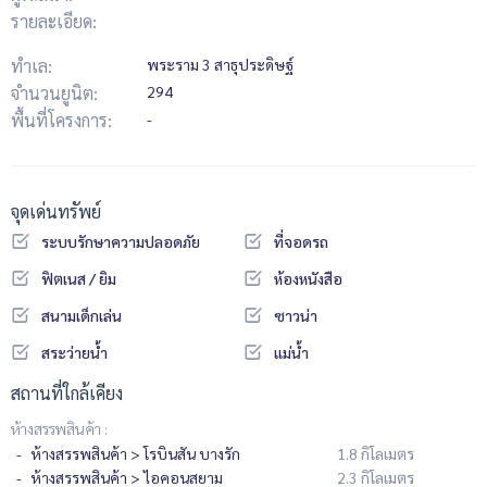
รายละเอียด:
ทำเล:
พระราม 3 สาธุประดิษฐ์
จำนวนยูนิต:
294
พื้นที่โครงการ:
-
จุดเด่นทรัพย์
ระบบรักษาความปลอดภัย
ที่จอดรถ
ฟิตเนส / ยิม
ห้องหนังสือ
สนามเด็กเล่น
ซาวน่า
สระว่ายน้ำ
แม่น้ำ
สถานที่ใกล้เคียง
ห้างสรรพสินค้า :
ห้างสรรพสินค้า > โรบินสัน บางรัก
1.8 กิโลเมตร
ห้างสรรพสินค้า > ไอคอนสยาม
2.3 กิโลเมตร