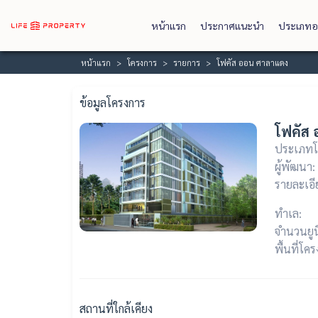
หน้าแรก
ประกาศแนะนำ
ประเภทอ
หน้าแรก
โครงการ
รายการ
โฟคัส ออน ศาลาแดง
ข้อมูลโครงการ
โฟคัส
ประเภทโ
ผู้พัฒนา:
รายละเอี
ทำเล:
จำนวนยูน
พื้นที่โค
สถานที่ใกล้เคียง