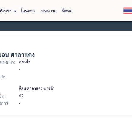
สังหาฯ
โครงการ
บทความ
ติดต่อ
 ออน ศาลาแดง
ครงการ:
คอนโด
-
ยด:
สีลม ศาลาแดง บางรัก
ิต:
62
รงการ:
-