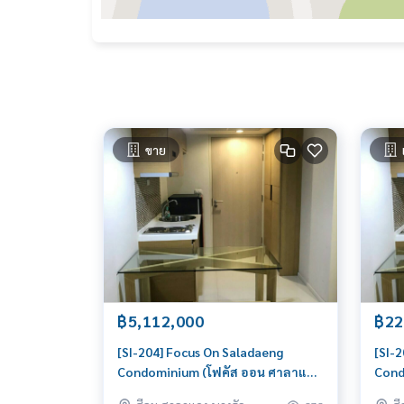
ขาย
฿5,112,000
฿22
[SI-204] Focus On Saladaeng
[SI-
Condominium (โฟคัส ออน ศาลาแดง
Cond
คอนโดมิเนียม) : ขายคอนโดมิเนียม 1
คอนโด