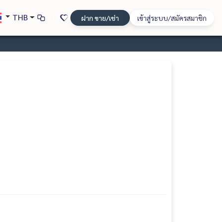
THB
ฝาก ขาย/เช่า
เข้าสู่ระบบ/สมัครสมาชิก