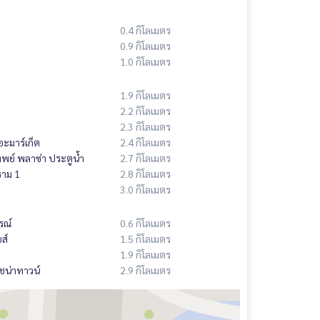
0.4 กิโลเมตร
0.9 กิโลเมตร
1.0 กิโลเมตร
1.9 กิโลเมตร
2.2 กิโลเมตร
2.3 กิโลเมตร
อะมาร์เก็ต
2.4 กิโลเมตร
ทิพย์ พลาซ่า ประตูน้ำ
2.7 กิโลเมตร
ราม 1
2.8 กิโลเมตร
3.0 กิโลเมตร
รณ์
0.6 กิโลเมตร
ส์
1.5 กิโลเมตร
1.9 กิโลเมตร
ชน่าทาวน์
2.9 กิโลเมตร