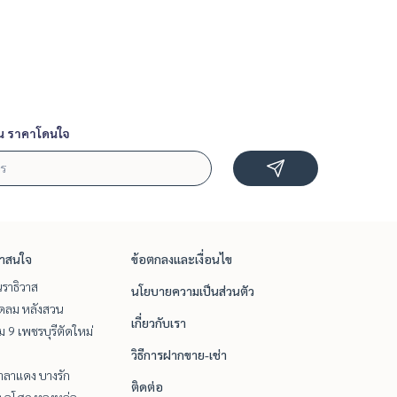
น ราคาโดนใจ
่าสนใจ
ข้อตกลงและเงื่อนไข
ราธิวาส
นโยบายความเป็นส่วนตัว
ชิดลม หลังสวน
เกี่ยวกับเรา
 9 เพชรบุรีตัดใหม่
วิธีการฝากขาย-เช่า
าลาแดง บางรัก
ติดต่อ