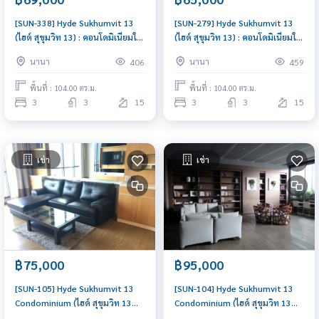
[SUN-338] Hyde Sukhumvit 13
[SUN-279] Hyde Sukhumvit 13
(ไฮด์ สุขุมวิท 13) : คอนโดมิเนียมให้
(ไฮด์ สุขุมวิท 13) : คอนโดมิเนียมให้
เช่า 3 ห้องนอน ใกล้นานา พร้อมเข้า
เช่า 3 ห้องนอน ใกล้นานา คอนโดดี
นานา
นานา
406
459
อยู่ทันที นัดดูห้องได้เลย
ทำเลได้ ส่วนกลางจัดเต็ม
พื้นที่ : 104.00 ตร.ม.
พื้นที่ : 104.00 ตร.ม.
3
3
15
3
3
15
เช่า
เช่า
฿75,000
฿95,000
[SUN-105] Hyde Sukhumvit 13
[SUN-104] Hyde Sukhumvit 13
Condominium (ไฮด์ สุขุมวิท 13
Condominium (ไฮด์ สุขุมวิท 13
คอนโดมิเนี่ยม) : คอนโดมิเนียมให้
คอนโดมิเนี่ยม) : คอนโดมิเนียมให้