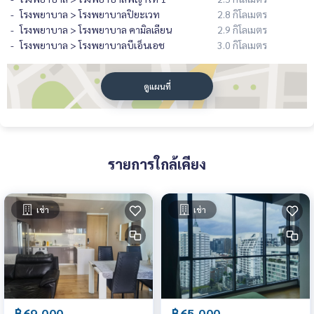
โรงพยาบาล > โรงพยาบาลปิยะเวท
2.8 กิโลเมตร
โรงพยาบาล > โรงพยาบาล คามิลเลียน
2.9 กิโลเมตร
โรงพยาบาล > โรงพยาบาลบีเอ็นเอช
3.0 กิโลเมตร
ดูแผนที่
รายการใกล้เคียง
เช่า
เช่า
฿69,000
฿65,000