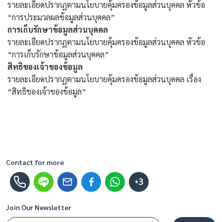
รายละเอียดปรากฏตามนโยบายคุ้มครองข้อมูลส่วนบุคคล หัวข้อ
“การประมวลผลข้อมูลส่วนบุคคล”
การเก็บรักษาข้อมูลส่วนบุคคล
รายละเอียดปรากฏตามนโยบายคุ้มครองข้อมูลส่วนบุคคล หัวข้อ
“การเก็บรักษาข้อมูลส่วนบุคคล”
สิทธิของเจ้าของข้อมูล
รายละเอียดปรากฏตามนโยบายคุ้มครองข้อมูลส่วนบุคคล เรื่อง
“สิทธิของเจ้าของข้อมูล”
Contact for more
+3
Join Our Newsletter