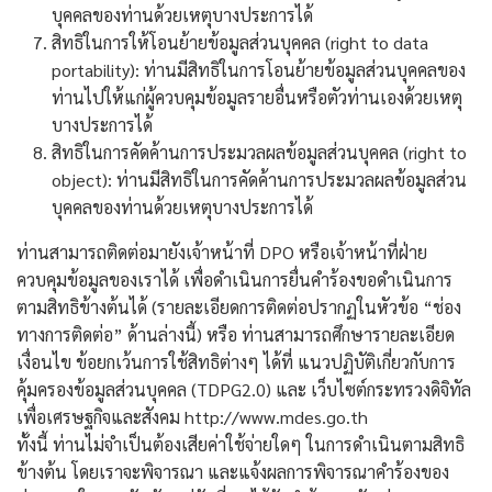
บุคคลของท่านด้วยเหตุบางประการได้
สิทธิในการให้โอนย้ายข้อมูลส่วนบุคคล (right to data
portability): ท่านมีสิทธิในการโอนย้ายข้อมูลส่วนบุคคลของ
ท่านไปให้แก่ผู้ควบคุมข้อมูลรายอื่นหรือตัวท่านเองด้วยเหตุ
บางประการได้
สิทธิในการคัดค้านการประมวลผลข้อมูลส่วนบุคคล (right to
object): ท่านมีสิทธิในการคัดค้านการประมวลผลข้อมูลส่วน
บุคคลของท่านด้วยเหตุบางประการได้
ท่านสามารถติดต่อมายังเจ้าหน้าที่ DPO หรือเจ้าหน้าที่ฝ่าย
ควบคุมข้อมูลของเราได้ เพื่อดำเนินการยื่นคำร้องขอดำเนินการ
ตามสิทธิข้างต้นได้ (รายละเอียดการติดต่อปรากฏในหัวข้อ “ช่อง
ทางการติดต่อ” ด้านล่างนี้) หรือ ท่านสามารถศึกษารายละเอียด
เงื่อนไข ข้อยกเว้นการใช้สิทธิต่างๆ ได้ที่ แนวปฏิบัติเกี่ยวกับการ
คุ้มครองข้อมูลส่วนบุคคล (TDPG2.0) และ เว็บไซต์กระทรวงดิจิทัล
เพื่อเศรษฐกิจและสังคม http://www.mdes.go.th
ทั้งนี้ ท่านไม่จำเป็นต้องเสียค่าใช้จ่ายใดๆ ในการดำเนินตามสิทธิ
ข้างต้น โดยเราจะพิจารณา และแจ้งผลการพิจารณาคำร้องของ