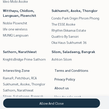
Ideo Mobi Asoke
Witthayu, Chidlom,
Sukhumvit, Asoke, Thonglor
Langsuan, Ploenchit
Condo Park Origin Phrom Phong
Noble Ploenchit
The ESSE Asoke
life one wireless
Rhythm Ekkamai Estate
MUNIQ Langsuan
Quattro By Sansiri
Oka Haus Sukhumvit 36
Sathorn, Narathiwat
Silom, Saladaeng, Bangrak
KnightsBridge Prime Sathorn
Ashton Silom
Interesting Zone
Terms and Conditions
Rama9, Petchburi, RCA
Privacy Policy
Sukhumvit, Asoke, Thonglor
About us
Sathorn, Narathiwat
Silom, Saladaeng, Bangrak
How to sale-rent
Siam Paragon
Allow And Close
Contact
,Chulalongkorn,Samyan