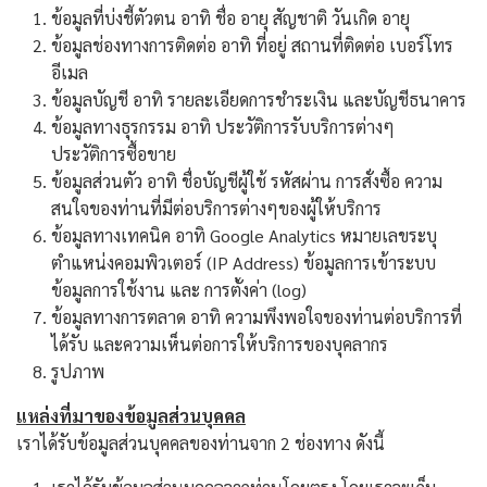
ข้อมูลที่บ่งชี้ตัวตน อาทิ ชื่อ อายุ สัญชาติ วันเกิด อายุ
ข้อมูลช่องทางการติดต่อ อาทิ ที่อยู่ สถานที่ติดต่อ เบอร์โทร
อีเมล
ข้อมูลบัญชี อาทิ รายละเอียดการชำระเงิน และบัญชีธนาคาร
ข้อมูลทางธุรกรรม อาทิ ประวัติการรับบริการต่างๆ
ประวัติการซื้อขาย
ข้อมูลส่วนตัว อาทิ ชื่อบัญชีผู้ใช้ รหัสผ่าน การสั่งซื้อ ความ
สนใจของท่านที่มีต่อบริการต่างๆของผู้ให้บริการ
ข้อมูลทางเทคนิค อาทิ Google Analytics หมายเลขระบุ
ตำแหน่งคอมพิวเตอร์ (IP Address) ข้อมูลการเข้าระบบ
ข้อมูลการใช้งาน และ การตั้งค่า (log)
ข้อมูลทางการตลาด อาทิ ความพึงพอใจของท่านต่อบริการที่
ได้รับ และความเห็นต่อการให้บริการของบุคลากร
รูปภาพ
แหล่งที่มาของข้อมูลส่วนบุคคล
เราได้รับข้อมูลส่วนบุคคลของท่านจาก 2 ช่องทาง ดังนี้