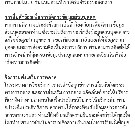
ท่านภายใน 30 วันนับแต่วันที่เราได้รับคำร้องขอดังกล่าว
การยื่นคำร้องเพื่อการจัดการข้อมูลส่วนบุคคล
หากท่านมีความประสงค์ในการยื่นคำร้องเรียนเพื่อจัดการข้อมูล
ส่วนบุคคลของท่าน ซึ่งรวมไปถึงการขอเข้าถึงข้อมูลส่วนบุคคล การ
แก้ไขข้อมูลส่วนบุคคล การขอเพิกถอนการยินยอมให้ข้อมูลส่วน
บุคคล และการส่งความคิดเห็นต่อการบริการ ท่านสามารถติดต่อได้
ทางเจ้าหน้าที่คุ้มครองข้อมูลส่วนบุคคลตามรายละเอียดในหัวข้อ
"ช่องทางการติดต่อ"
กิจกรรมส่งเสริมการตลาด
ในระหว่างการใช้บริการ เราจะส่งข้อมูลข่าวสารเกี่ยวกับกิจกรรม
ทางการตลาด และการส่งเสริม การตลาด ผลิตภัณฑ์ การให้บริการ
ที่เราคิดว่าท่านอาจสนใจเพื่อประโยชน์ในการให้บริการกับ ท่าน
อย่างเต็มประสิทธิภาพ หากท่านได้ตกลงที่จะรับข้อมูลข่าวสารดัง
กล่าวจากเราแล้ว ท่านมีสิทธิ ยกเลิกความยินยอมดังกล่าวได้ทุกเมื่อ
โดยท่านสามารดำเนินการยกเลิกความยินยอมในการรับแจ้งข้อมูล