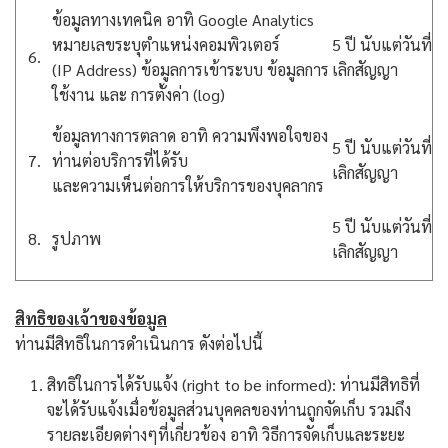
ข้อมูลทางเทคนิค อาทิ Google Analytics
หมายเลขระบุตำแหน่งคอมพิวเตอร์
5 ปี นับแต่วันที่
6.
(IP Address) ข้อมูลการเข้าระบบ ข้อมูลการ
เลิกสัญญา
ใช้งาน และ การตั้งค่า (log)
ข้อมูลทางการตลาด อาทิ ความพึงพอใจของ
5 ปี นับแต่วันที่
7.
ท่านต่อบริการที่ได้รับ
เลิกสัญญา
และความเห็นต่อการให้บริการของบุคลากร
5 ปี นับแต่วันที่
8.
รูปภาพ
เลิกสัญญา
สิทธิของเจ้าของข้อมูล
ท่านมีสิทธิในการดำเนินการ ดังต่อไปนี้
สิทธิในการได้รับแจ้ง (right to be informed): ท่านมีสิทธิที่
จะได้รับแจ้งเมื่อข้อมูลส่วนบุคคลของท่านถูกจัดเก็บ รวมถึง
รายละเอียดต่างๆที่เกี่ยวข้อง อาทิ วิธีการจัดเก็บและระยะ