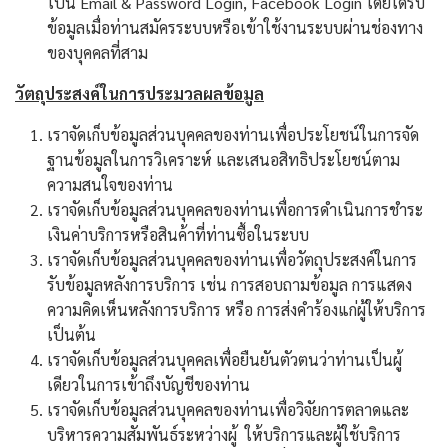
ไปนี้ Email & Password Login, Facebook Login โดยได้รับ
ข้อมูลเมื่อท่านสมัครระบบหรือเข้าใช้งานระบบผ่านช่องทาง
ของบุคคลที่สาม
วัตถุประสงค์ในการประมวลผลข้อมูล
เราจัดเก็บข้อมูลส่วนบุคคลของท่านเพื่อประโยชน์ในการจัด
ฐานข้อมูลในการวิเคราะห์ และเสนอสิทธิประโยชน์ตาม
ความสนใจของท่าน
เราจัดเก็บข้อมูลส่วนบุคคลของท่านเพื่อการดำเนินการชำระ
เงินค่าบริการหรือสินค้าที่ท่านซื้อในระบบ
เราจัดเก็บข้อมูลส่วนบุคคลของท่านเพื่อวัตถุประสงค์ในการ
รับข้อมูลหลังการบริการ เช่น การสอบถามข้อมูล การแสดง
ความคิดเห็นหลังการบริการ หรือ การส่งคำร้องแก่ผู้ให้บริการ
เป็นต้น
เราจัดเก็บข้อมูลส่วนบุคคลเพื่อยืนยันตัวตนว่าท่านเป็นผู้
เดียวในการเข้าถึงบัญชีของท่าน
เราจัดเก็บข้อมูลส่วนบุคคลของท่านเพื่อวิจัยการตลาดและ
บริหารความสัมพันธ์ระหว่างผู้ ให้บริการและผู้ใช้บริการ