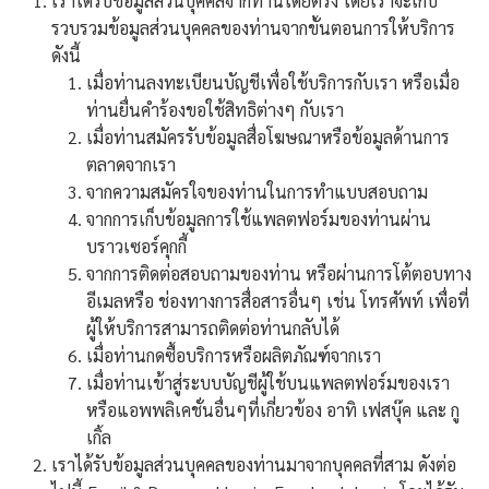
เราได้รับข้อมูลส่วนบุคคลจากท่านโดยตรง โดยเราจะเก็บ
รวบรวมข้อมูลส่วนบุคคลของท่านจากขั้นตอนการให้บริการ
ดังนี้
เมื่อท่านลงทะเบียนบัญชีเพื่อใช้บริการกับเรา หรือเมื่อ
ท่านยื่นคำร้องขอใช้สิทธิต่างๆ กับเรา
เมื่อท่านสมัครรับข้อมูลสื่อโฆษณาหรือข้อมูลด้านการ
ตลาดจากเรา
จากความสมัครใจของท่านในการทำแบบสอบถาม
จากการเก็บข้อมูลการใช้แพลตฟอร์มของท่านผ่าน
บราวเซอร์คุกกี้
จากการติดต่อสอบถามของท่าน หรือผ่านการโต้ตอบทาง
อีเมลหรือ ช่องทางการสื่อสารอื่นๆ เช่น โทรศัพท์ เพื่อที่
ผู้ให้บริการสามารถติดต่อท่านกลับได้
เมื่อท่านกดซื้อบริการหรือผลิตภัณฑ์จากเรา
เมื่อท่านเข้าสู่ระบบบัญชีผู้ใช้บนแพลตฟอร์มของเรา
หรือแอพพลิเคชั่นอื่นๆที่เกี่ยวข้อง อาทิ เฟสบุ๊ค และ กู
เกิ้ล
เราได้รับข้อมูลส่วนบุคคลของท่านมาจากบุคคลที่สาม ดังต่อ