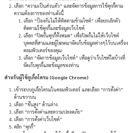
เลือก “ความเป็นส่วนตัว” และจัดการข้อมูลการใช้คุกกี้ตาม
ความต้องการของท่านดังนี้
เลือก “ป้องกันไม่ให้ติดตามข้ามไซต์” เพื่อยกเลิกตัว
ติดตามใช้คุกกี้และข้อมูลเว็บไซต์
เลือก “ปิดกั้นคุกกี้ทั้งหมด” เพื่อปิดกั้นไม่ให้เว็บไซต์
บุคคลที่สามและผู้โฆษณาจัดเก็บข้อมูลต่างๆไว้บนเครื่อง
คอมพิวเตอร์ของคุณ
เลือก “จัดการข้อมูลเว็บไซต์” เพื่อดูว่าเว็บไซต์ใดบ้างที่
จัดเก็บคุกกี้และข้อมูลของท่าน
สำหรับผู้ใช้กูเกิ้ลโครม (Google Chrome)
เข้าระบบกูเกิ้ลโครมในคอมพิวเตอร์ และเลือก “การตั้งค่า”
ด้านขวาบน
เลือก “ขั้นสูง” ด้านล่าง
เลือก “การตั้งค่าและความปลอดภัย”
เลือก “การตั้งค่าเว็บไซต์”
คลิก “คุกกี้”