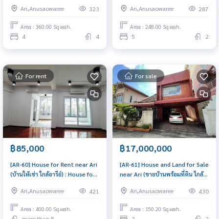
ออฟฟิศ ใกล้พหลโยธิน) : Home for
- 2 floors, 62 sq.w. (บ้านเดี่ยวให้
Ari,Anusaowaree
Ari,Anusaowaree
323
287
Rent 4 Bedroom Near Saphan
เช่า 2 ชั้น 62 ตร.วา ในซอยสายลม 1
Taksin House for rent, ready to
ใจกลางอารีย์ ใกล้ BTS 5 นาที) :
Area : 360.00 Sq.wah.
Area : 248.00 Sq.wah.
move in, urgent!
House for Rent 5 Bedroom Near
4
4
5
2
Ari Beautiful house, great
location
For rent
For sale
฿85,000
฿17,000,000
[AR-60] House for Rent near Ari
[AR-61] House and Land for Sale
(บ้านให้เช่า ใกล้อารีย์) : House for
near Ari (ขายบ้านพร้อมที่ดิน ใกล้
Rent Near Ari Great house,
อารีย์) : House for Sale 3
Ari,Anusaowaree
Ari,Anusaowaree
421
430
living here brings prosperity
Bedroom Near Ari Beautiful
house, great location
Area : 400.00 Sq.wah.
Area : 150.20 Sq.wah.
more than 5
3
2