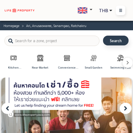
THB
Homepage
Ari, Anusaowaree, Sanampao, Ratchakru
Search
Kitchen
Near Market
Convenience
Small Garden
Swimming Pool
Appliances
Store