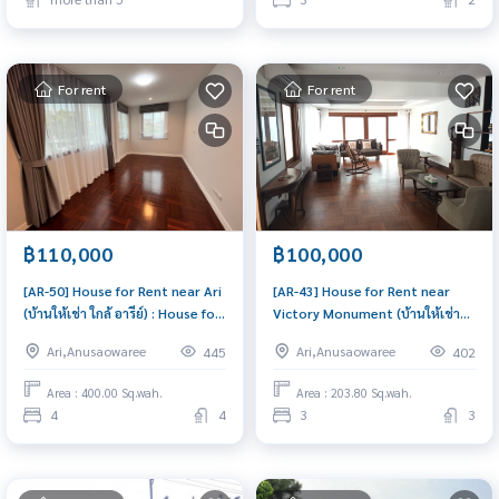
For rent
For rent
฿110,000
฿100,000
[AR-50] House for Rent near Ari
[AR-43] House for Rent near
(บ้านให้เช่า ใกล้ อารีย์) : House for
Victory Monument (บ้านให้เช่า
Rent 4 Bedroom Near Ari House
ใกล้ อนุสาวรีย์ชัย) : House for
Ari,Anusaowaree
Ari,Anusaowaree
445
402
for rent, ready to move in,
Rent 3 Bedroom Near Victory
urgent!
Monument Great house, living
Area : 400.00 Sq.wah.
Area : 203.80 Sq.wah.
here brings prosperity
4
4
3
3