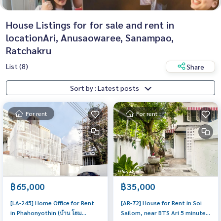
House Listings for for sale and rent in
locationAri, Anusaowaree, Sanampao,
Ratchakru
List (8)
Share
Sort by : Latest posts
For rent
For rent
฿65,000
฿35,000
[LA-245] Home Office for Rent
[AR-72] House for Rent in Soi
in Phahonyothin (บ้าน โฮม
Sailom, near BTS Ari 5 minutes