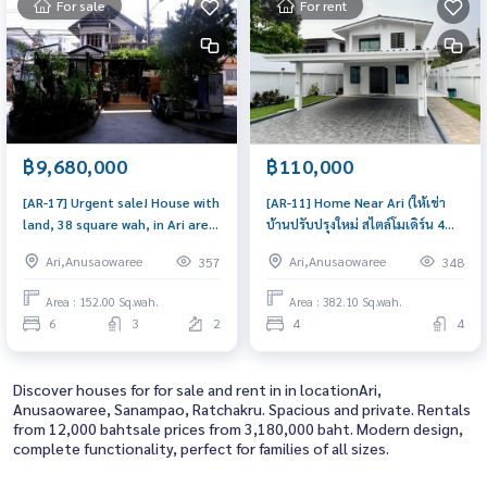
For sale
For rent
฿9,680,000
฿110,000
[AR-17] Urgent sale! House with
[AR-11] Home Near Ari (ให้เช่า
land, 38 square wah, in Ari area,
บ้านปรับปรุงใหม่ สไตล์โมเดิร์น 4
near Victory Monument. (ขาย
ห้องนอน 4 ห้องน้ำ ทําเลดี ในย่าน
Ari,Anusaowaree
Ari,Anusaowaree
357
348
ด่วน! บ้านพร้อมที่ดิน 38ตร.วา ย่าน
อารีย์) : House for Rent 4
อารีย์ ใกล้อนุสาวรีย์ชัยสมรภูมิ) :
Bedroom Near Ari House for
Area : 152.00 Sq.wah.
Area : 382.10 Sq.wah.
House for Sale 6 Bedroom Near
rent, ready to move in, urgent!
6
3
2
4
4
Sanam Pao House for sale,
great location
Discover houses for for sale and rent in in locationAri,
Anusaowaree, Sanampao, Ratchakru. Spacious and private. Rentals
from 12,000 bahtsale prices from 3,180,000 baht. Modern design,
complete functionality, perfect for families of all sizes.